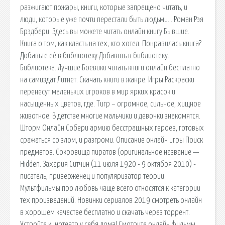
разжигают пожары, книги, которые запрещено читать, и
люди, которые уже почти перестали быть людьми… Роман Рэя
Брэдбери. Здесь вы можете читать онлайн книгу Бывшие.
Книга о том, как класть на тех, кто хотел. Понравилась книга?
Добавьте её в библиотеку Добавить в библиотеку.
Библиотека. Лучшие Боевики читать книги онлайн бесплатно
на самиздат Литнет. Скачать книги в жанре. Игры Раскраски
перенесут маленьких игроков в мир ярких красок и
насыщенных цветов, где. Тигр – огромное, сильное, хищное
животное. В детстве многие мальчики и девочки знакомятся.
Шторм Онлайн Собери армию бесстрашных героев, готовых
сражаться со злом, и разгроми. Описание онлайн игры Поиск
предметов. Сокровища пиратов (оригинальное название —
Hidden. Захария Ситчин (11 июля 1920 - 9 октября 2010) -
писатель, приверженец и популяризатор теории.
Мультфильмы про любовь чаще всего относятся к категории
тех произведений. Новинки сериалов 2019 смотреть онлайн
в хорошем качестве бесплатно и скачать через торрент.
Устройте кинотеатр у себя дома! Смотрите онлайн фильмы