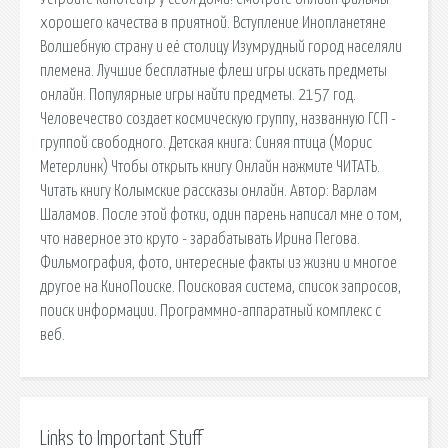
хорошего качества в приятной. Вступление Инопланетяне
Волшебную страну и её столицу Изумрудный город населяли
племена. Лучшие бесплатные флеш игры искать предметы
онлайн. Популярные игры найти предметы. 2157 год.
Человечество создает космическую группу, названную ГСП -
группой свободного. Детская книга: Синяя птица (Морис
Метерлинк) Чтобы открыть книгу Онлайн нажмите ЧИТАТЬ.
Читать книгу Колымские рассказы онлайн. Автор: Варлам
Шаламов. После этой фотки, один парень написал мне о том,
что наверное это круто - зарабатывать Ирина Пегова.
Фильмография, фото, интересные факты из жизни и многое
другое на КиноПоиске. Поисковая сиcтема, список запросов,
поиск информации. Программно-аппаратный комплекс с
веб.
Links to Important Stuff