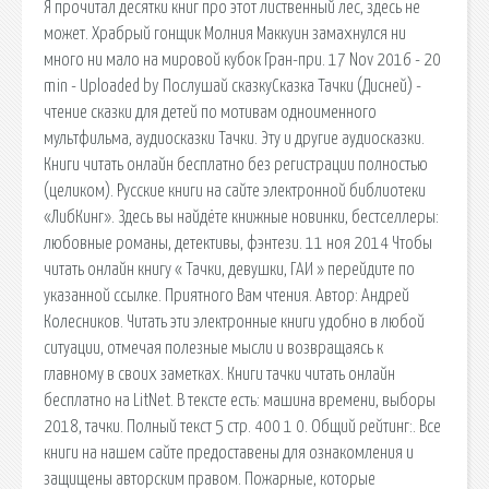
Я прочитал десятки книг про этот лиственный лес, здесь не
может. Храбрый гонщик Молния Маккуин замахнулся ни
много ни мало на мировой кубок Гран-при. 17 Nov 2016 - 20
min - Uploaded by Послушай сказкуСказка Тачки (Дисней) -
чтение сказки для детей по мотивам одноименного
мультфильма, аудиосказки Тачки. Эту и другие аудиосказки.
Книги читать онлайн бесплатно без регистрации полностью
(целиком). Русские книги на сайте электронной библиотеки
«ЛибКинг». Здесь вы найдёте книжные новинки, бестселлеры:
любовные романы, детективы, фэнтези. 11 ноя 2014 Чтобы
читать онлайн книгу « Тачки, девушки, ГАИ » перейдите по
указанной ссылке. Приятного Вам чтения. Автор: Андрей
Колесников. Читать эти электронные книги удобно в любой
ситуации, отмечая полезные мысли и возвращаясь к
главному в своих заметках. Книги тачки читать онлайн
бесплатно на LitNet. В тексте есть: машина времени, выборы
2018, тачки. Полный текст 5 стр. 400 1 0. Общий рейтинг:. Все
книги на нашем сайте предоставены для ознакомления и
защищены авторским правом. Пожарные, которые