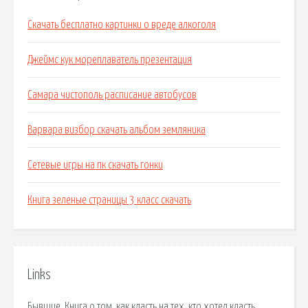
Скачать бесплатно картинки о вреде алкоголя
Джеймс кук мореплаватель презентация
Самара чистополь расписание автобусов
Варвара визбор скачать альбом земляника
Сетевые игры на пк скачать гонки
Книга зеленые страницы 3 класс скачать
Links
Бывшие. Книга о том, как класть на тех, кто хотел класть.