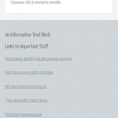
Сериалы 2019 смотреть онлайн.
An Informative Text Blurb
Links to Important Stuff
Расписание автобусов автовокзал карасук
Рингтон я хочу к тебе поближе
Nfs most wanted хитрости
5sos good girls текст песни
Particular транскрипция