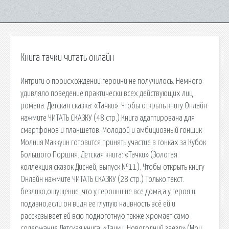
Книга тачки читать онлайн
Интриги о происхождении героини не получилось. Немного
удивляло поведение практически всех действующих лиц
романа. Детская сказка: «Тачки». Чтобы открыть книгу Онлайн
нажмите ЧИТАТЬ СКАЗКУ (48 стр.) Книга адаптирована для
смартфонов и планшетов. Молодой и амбициозный гонщик
Молния Маккуин готовится принять участие в гонках за Кубок
Большого Поршня. Детская книга: «Тачки» (Золотая
коллекция сказок Дисней, выпуск №11). Чтобы открыть книгу
Онлайн нажмите ЧИТАТЬ СКАЗКУ (28 стр.) Только текст.
безлико,ощущение ,что у героини не все дома,а у героя и
подавно,если он видя ее глупую наивность всё ей и
рассказывает ей всю подноготную.также хромает само
содержание Детская книга: «Тачки. Новогодний заезд» (Мои