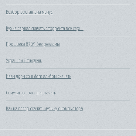
Визбор бригантина минус
Кухня сериал скачать с торрента все серии
Прошивка 8305 без рекламы
Украинский тиждень
Иван дорн co n dorn альбом скачать
Симулятор толстяка скачать
Как на плеер скачать музыку с компьютера