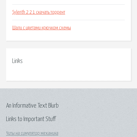
Sylenth 2 2 1 скачать торрент
Шали с цветами крючком схемы
Links
An Informative Text Blurb
Links to Important Stuff
Читы на симулятор механика