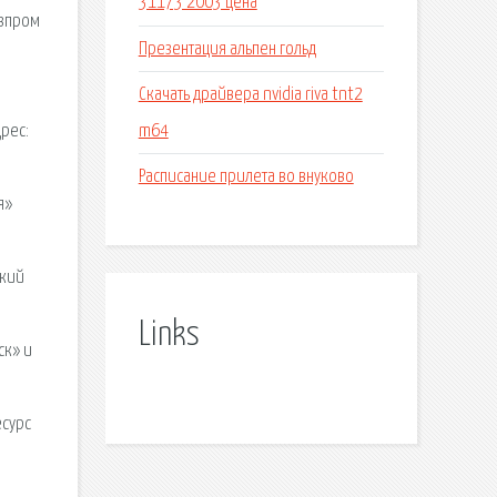
31173 2003 цена
азпром
Презентация альпен гольд
Скачать драйвера nvidia riva tnt2
m64
рес:
Расписание прилета во внуково
я»
ский
Links
ск» и
есурс