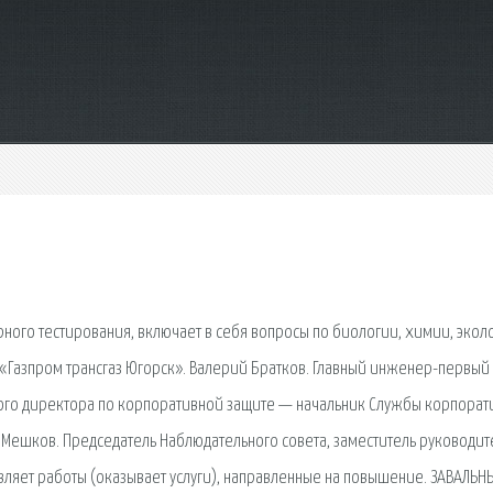
ого тестирования, включает в себя вопросы по биологии, химии, экол
 «Газпром трансгаз Югорск». Валерий Братков. Главный инженер-первый
ьного директора по корпоративной защите — начальник Службы корпора
р Мешков. Председатель Наблюдательного совета, заместитель руководит
вляет работы (оказывает услуги), направленные на повышение. ЗАВАЛЬН