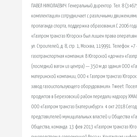
ПАВЕЛ НИКОЛАЕВИЧ. Генеральный директор. Тел. 8 (3467
комплектация» сотрудничает с различными движениями 
пропаганда спорта, поддержка образования.С 2006 год
«Газпром трансгаз Югорск» был лишен права оперативно
ул. Строителей, д. 8, стр. 1, Москва, 119991. Телефон:
газотранспортная компания. В Югорской «дочке» «Газпр
(последний вагон из центра) — 350 м до здания ООО «Г
материнской компании, ООО « Газпром трансгаз Югорск
завод газоиспользующего оборудования». Tweet. Поселк
продуктов в Березовский район передали надзору ХМАО
ООО «Газпром трансгаз Екатеринбург». 4 окт 2018 Сего
представителей муниципальных властей и Общества «Га
Общества, команда. 13 фев 2013 «Газпром трансгаз Юг