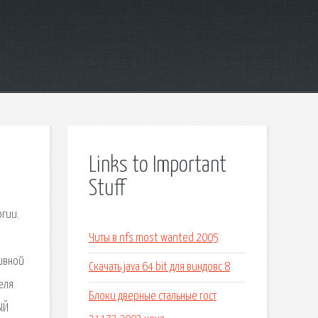
Links to Important
Stuff
огии.
Читы в nfs most wanted 2005
тивной
Скачать java 64 bit для виндовс 8
еля
Блоки дверные стальные гост
ЫЙ