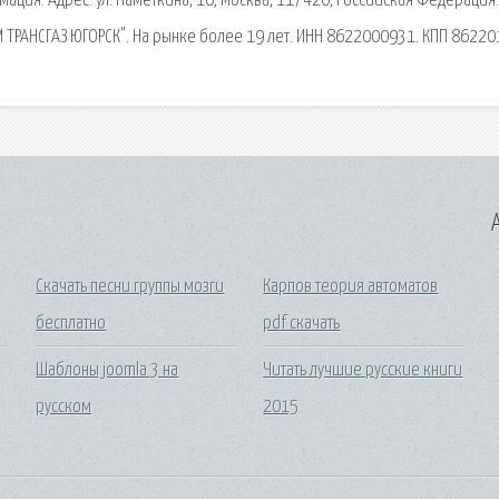
ация. Адрес: ул. Наметкина, 16, Москва, 117420, Российская Федерация.
ТРАНСГАЗ ЮГОРСК". На рынке более 19 лет. ИНН 8622000931. КПП 86220
A
Скачать песни группы мозги
Карпов теория автоматов
бесплатно
pdf скачать
Шаблоны joomla 3 на
Читать лучшие русские книги
русском
2015