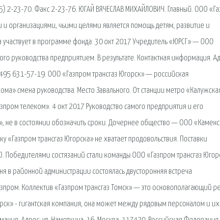
5) 2-23-70. Факс 2-23-76. ЮГАЙ ВЯЧЕСЛАВ МИХАЙЛОВИЧ. Главный. ООО «Г
и организациями, чьими целями является помощь детям, развитие и
а участвует в программе фонда. 30 окт 2017 Учредитель «ЮРСГ» — ООО
го руководства предприятием. В результате. Контактная информация. Ад
 +7 495 631-57-19. ООО «Газпром трансгаз Югорск» — российская
ома» смена руководства. Место Завального. От станции метро «Калужска
азпром телеком». 4 окт 2017 Руководство самого предприятия и его
», не в состоянии обозначить сроки. Дочернее общество — ООО «Камен
у «Газпром трансгаз Югорска» не хватает продовольствия. Поставки
. Победителями состязаний стали команды ООО «Газпром трансгаз Югор
дня в районной администрации состоялась двусторонняя встреча
зпром. Коллектив «Газпром трансгаз Томск» — это основополагающий р
орск» - гигантская компания, она может между рядовым персоналом и их