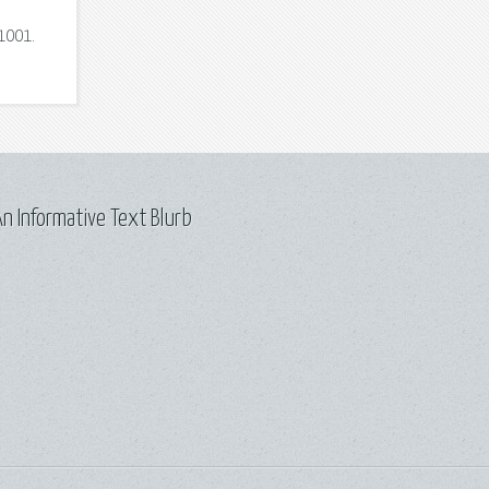
1001.
n Informative Text Blurb