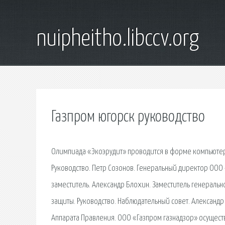
nuipheitho.libccv.org
Газпром югорск руководство
Олимпиада «Экоэрудит» проводится в форме компьютерн
Руководство. Петр Созонов. Генеральный директор ООО
заместитель. Александр Блохин. Заместитель генерал
защиты. Руководство. Наблюдательный совет. Александ
Аппарата Правления. ООО «Газпром газнадзор» осущест