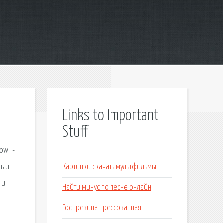
Links to Important
Stuff
ow" -
ь и
Картинки скачать мультфильмы
 и
Найти минус по песне онлайн
Гост резина прессованная