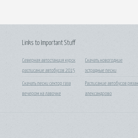
Links to Important Stuff
Северная автостанция курск
Скачать новогодние
расписание автобусов 2015
эстрадные песни
Скачать песни сектор газа
Расписание автобусов ряза
вечером на лавочке
александрово