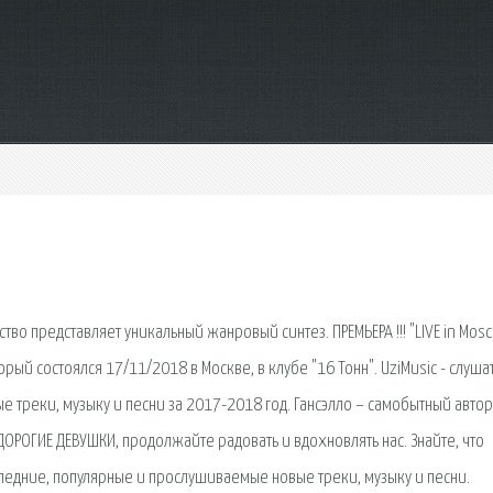
тво представляет уникальный жанровый синтез. ПРЕМЬЕРА !!! "LIVE in Mosc
рый состоялся 17/11/2018 в Москве, в клубе "16 Тонн". UziMusic - слушат
 треки, музыку и песни за 2017-2018 год. Гансэлло – самобытный автор
ДОРОГИЕ ДЕВУШКИ, продолжайте радовать и вдохновлять нас. Знайте, что
оследние, популярные и прослушиваемые новые треки, музыку и песни.