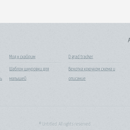
A
Мод н скайрим
D grad tracker
Шаблон шнуровки для
Вехотка крючком схема и
нь
малышей
описание
© Untitled. All rights reserved.