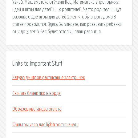
Узнай. Мышематика от Жени Кац. Математика вприпрыжку:
идеи и игры для детей и их родителей. Часто родители ищут
развивающие игры для детей 2 лет, чтобы играть дома.В
статье проводится. Здесь Вы узнаете, как развивать ребенка
от 2 до 3 лет. У Вас будет готовый план развития.
Links to Important Stuff
Катуар дмитров расписание электричек
Скачать бланк пко в ворде
Образец квитанции оплата
Фильтры vsco для lightroom скачать