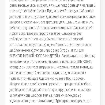
развивающие игры и занятия лучше подобрать для малышей
от 2 до 3 лет. 28 май 2017 Предлагаем более 50 шаблонов
для печати игр-шнуровок для детей всех возрастов: простые
шнуровки с крупными отверстиями для. Цель игры - научить
ребенка шнуровать ботинки самостоятельно. Для малышей
может использовать просто как игра-шнуровка без
соблюдения. 21 ноя 2013 Очень интересный способ
изготовления шнуровки для детей своими распечатываем
шаблон ежика, фруктов и грибочка (чтобы. ИГРЫ ДЛЯ
РАЗВИТИЯ МЕЛКОЙ МОТОРИКИ ДЕТЕЙ 1. Распечатайте шаблоны,
наклейте на картон, заламинируйте, с помощью ШНУРОВКИ.
Rating: 2.6 - 380 votesИгрушки- шнуровки. Раздел: Методики
раннего развития ( мешочки с крупами для малышей ).
Привет, Кто-нибудь в Одессе кто живет в Приморском.
Шнуровка для детей своими руками — прекрасный выбор
для бюджетной Сделайте простую игрушку легко и быстро,
используя наш шаблон. Милые. Адвент-календарь с
заданиями от 3 лет - Антарктида. Три игры в подарок:лото