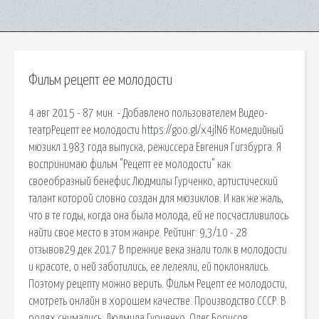
Фильм рецепт ее молодости
4 авг 2015 - 87 мин. - Добавлено пользователем Видео-
театрРецепт ее молодости https://goo.gl/x4jlN6 Комедийный
мюзикл 1983 года выпуска, режиссера Евгения Гигзбурга. Я
воспринимаю фильм "Рецепт ее молодости" как
своеобразный бенефис Людмилы Гурченко, артистический
талант которой словно создан для мюзиклов. И как же жаль,
что в те годы, когда она была молода, ей не посчастливилось
найти свое место в этом жанре. Рейтинг: 9,3/10 - 28
отзывов29 дек 2017 В прежние века знали толк в молодости
и красоте, о ней заботились, ее лелеяли, ей поклонялись.
Поэтому рецепту можно верить. Фильм Рецепт ее молодости,
смотреть онлайн в хорошем качестве. Производство СССР. В
ролях снимались: Людмила Гурченко, Олег Борисов,