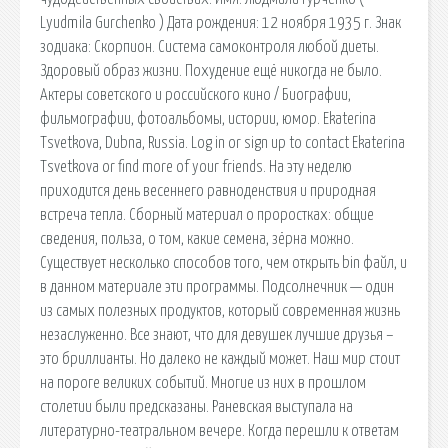
Lyudmila Gurchenko ) Дата рождения: 12 ноября 1935 г. Знак
зодиака: Скорпион. Система самоконтроля любой диеты.
Здоровый образ жизни. Похудение ещё никогда не было.
Актеры советского и российского кино / Биографии,
фильмографии, фотоальбомы, истории, юмор. Ekaterina
Tsvetkova, Dubna, Russia. Log in or sign up to contact Ekaterina
Tsvetkova or find more of your friends. На эту неделю
приходится день весеннего равноденствия и природная
встреча тепла. Сборный материал о проростках: общие
сведения, польза, о том, какие семена, зёрна можно.
Существует несколько способов того, чем открыть bin файл, и
в данном материале эти программы. Подсолнечник — один
из самых полезных продуктов, который современная жизнь
незаслуженно. Все знают, что для девушек лучшие друзья –
это бриллианты. Но далеко не каждый может. Наш мир стоит
на пороге великих событий. Многие из них в прошлом
столетии были предсказаны. Раневская выступала на
литературно-театральном вечере. Когда перешли к ответам