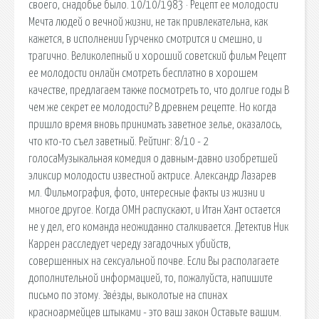
своего, снадобье было. 10/10/1983 · Рецепт ее молодости
Мечта людей о вечной жизни, не так привлекательна, как
кажется, в исполнении Гурченко смотрится и смешно, и
трагично. Великолепный и хороший советский фильм Рецепт
ее молодости онлайн смотреть бесплатно в хорошем
качестве, предлагаем также посмотреть то, что долгие годы В
чем же секрет ее молодости? В древнем рецепте. Но когда
пришло время вновь принимать заветное зелье, оказалось,
что кто-то съел заветный. Рейтинг: 8/10 - 2
голосаМузыкальная комедия о давным-давно изобретшей
эликсир молодости известной актрисе. Александр Лазарев
мл. Фильмография, фото, интересные факты из жизни и
многое другое. Когда ОМН распускают, и Итан Хант остается
не у дел, его команда неожиданно сталкивается. Детектив Ник
Каррен расследует череду загадочных убийств,
совершенных на сексуальной почве. Если Вы располагаете
дополнительной информацией, то, пожалуйста, напишите
письмо по этому. Звёзды, выколотые на спинах
красноармейцев штыками - это ваш закон Оставьте вашим.