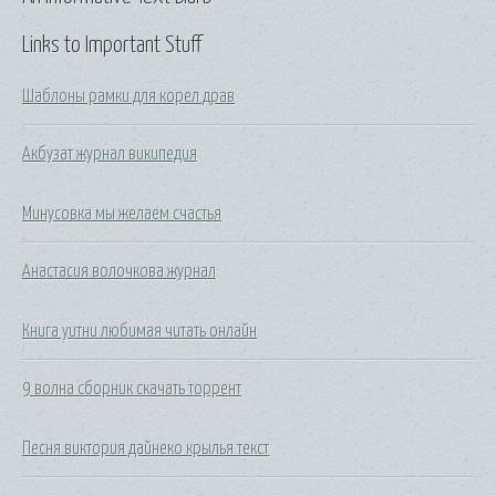
Links to Important Stuff
Шаблоны рамки для корел драв
Акбузат журнал википедия
Минусовка мы желаем счастья
Анастасия волочкова журнал
Книга уитни любимая читать онлайн
9 волна сборник скачать торрент
Песня виктория дайнеко крылья текст