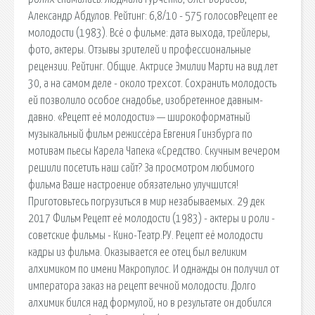
Александр Абдулов. Рейтинг: 6,8/10 - 575 голосовРецепт ее
молодости (1983). Всё о фильме: дата выхода, трейлеры,
фото, актеры. Отзывы зрителей и профессиональные
рецензии. Рейтинг. Общие. Актрисе Эмилии Марти на вид лет
30, а на самом деле - около трехсот. Сохранить молодость
ей позволило особое снадобье, изобретенное давным-
давно. «Рецепт её молодости» — широкоформатный
музыкальный фильм режиссёра Евгения Гинзбурга по
мотивам пьесы Карела Чапека «Средство. Скучным вечером
решили посетить наш сайт? За просмотром любимого
фильма Ваше настроение обязательно улучшится!
Приготовьтесь погрузиться в мир незабываемых. 29 дек
2017 Фильм Рецепт её молодости (1983) - актеры и роли -
советские фильмы - Кино-Театр.РУ. Рецепт её молодости
кадры из фильма. Оказывается ее отец был великим
алхимиком по имени Макропулос. И однажды он получил от
императора заказ на рецепт вечной молодости. Долго
алхимик бился над формулой, но в результате он добился