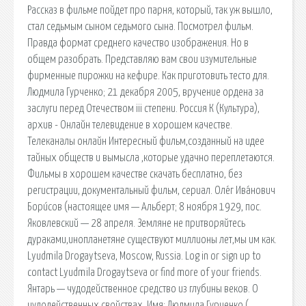
Рассказ в фильме пойдет про парня, который, так уж вышло,
стал седьмым сыном седьмого сына. Посмотрел фильм.
Правда формат среднего качество изображения. Но в
общем разобрать. Представляю вам свои изумительные
фирменные пирожки на кефире. Как приготовить тесто для.
Людмила Гурченко; 21 декабря 2005, вручение ордена за
заслуги перед Отечеством iii степени. Россия К (Культура),
архив - Онлайн телевидение в хорошем качестве.
Телеканалы онлайн Интересный фильм,созданный на идее
тайных обществ и вымысла ,которые удачно переплетаются.
Фильмы в хорошем качестве скачать бесплатно, без
регистрации, документальный фильм, сериал. Оле́г Ива́нович
Бори́сов (настоящее имя — Альберт; 8 ноября 1929, пос.
Яковлевский — 28 апреля. Земляне не притворяйтесь
дураками,инопланетяне существуют миллионы лет,мы им как.
Lyudmila Drogaytseva, Moscow, Russia. Log in or sign up to
contact Lyudmila Drogaytseva or find more of your friends.
Янтарь — чудодейственное средство из глубины веков. О
чудодейственных свойствах. Имя: Людмила Гурченко (