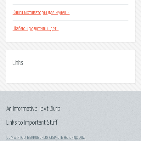
Книги мотиваторы для мужчин
Шаблон родители и дети
Links
An Informative Text Blurb
Links to Important Stuff
Симулятор выживания скачать на андроид