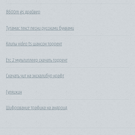
8600m gs драйвер
Тутамас текст песни русскими буквами
Клипы video ts шансон торрент
Етс 2 мультиплеер скачать торрент
Скачать чит на экскалибур крафт
Гуляихин
Шифрование трафика на андроид