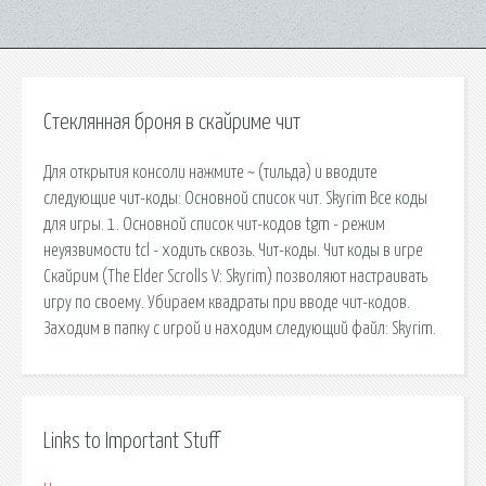
Стеклянная броня в скайриме чит
Для открытия консоли нажмите ~ (тильда) и вводите
следующие чит-коды: Основной список чит. Skyrim Все коды
для игры. 1. Основной список чит-кодов tgm - режим
неуязвимости tcl - ходить сквозь. Чит-коды. Чит коды в игре
Скайрим (The Elder Scrolls V: Skyrim) позволяют настраивать
игру по своему. Убираем квадраты при вводе чит-кодов.
Заходим в папку с игрой и находим следующий файл: Skyrim.
Links to Important Stuff