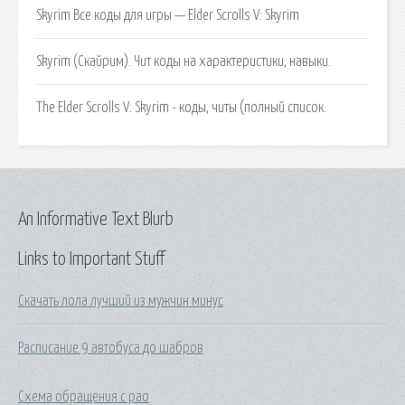
Skyrim Все коды для игры — Elder Scrolls V: Skyrim
Skyrim (Скайрим). Чит коды на характеристики, навыки.
The Elder Scrolls V: Skyrim - коды, читы (полный список.
An Informative Text Blurb
Links to Important Stuff
Скачать лола лучший из мужчин минус
Расписание 9 автобуса до шабров
Схема обращения с рао