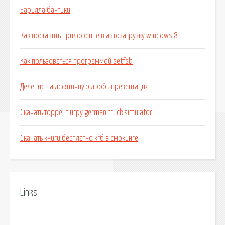
Барилла бантики
Как поставить приложение в автозагрузку windows 8
Как пользоваться программой setfsb
Деление на десятичную дробь презентация
Скачать торрент игру german truck simulator
Скачать книги бесплатно кгб в смокинге
Links