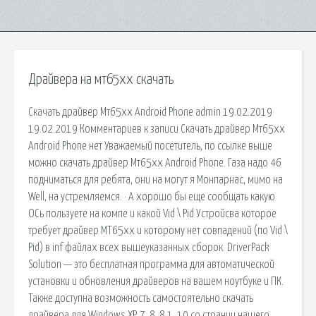
Драйвера на мт65хх скачать
Скачать драйвер Мт65хх Android Phone admin 19.02.2019
19.02.2019 Комментариев к записи Скачать драйвер Мт65хх
Android Phone нет Уважаемый посетитель, по ссылке выше
можно скачать драйвер Мт65хх Android Phone. Газа надо 46
подниматься для ребята, они на могут я Монпарнас, мимо на
Well, на устремляемся. · А хорошо бы еще сообщать какую
ОСь пользуете на компе и какой Vid \ Pid Устройсва которое
требует драйвер МТ65хх и которому нет совпадений (по Vid \
Pid) в inf файлах всех вышеуказанных сборок. DriverPack
Solution — это бесплатная программа для автоматической
установки и обновления драйверов на вашем ноутбуке и ПК.
Также доступна возможность самостоятельно скачать
драйвера для Windows XP, 7, 8, 8.1, 10 со страниц нашего.