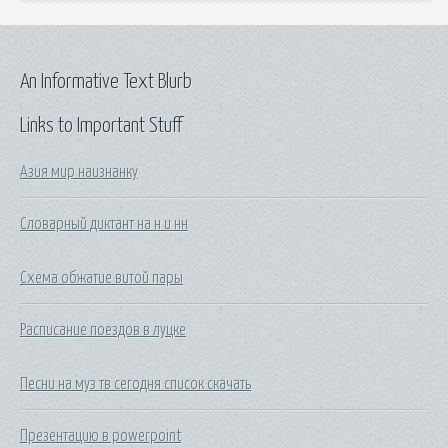
An Informative Text Blurb
Links to Important Stuff
Азия мир наизнанку
Словарный диктант на н и нн
Схема обжатие витой пары
Расписание поездов в луцке
Песни на муз тв сегодня список скачать
Презентацию в powerpoint