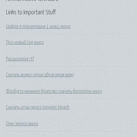
Links to Important Stuff
Цифра 4 презентация 1 класс моро
Про новый год книги
Расширение rtf
Скачать видео серик ибрагимов жаяу
Флибуста книжное братство скачать бесплатно книгу
Скачать игры через торрент bleach
Олег мороз книги