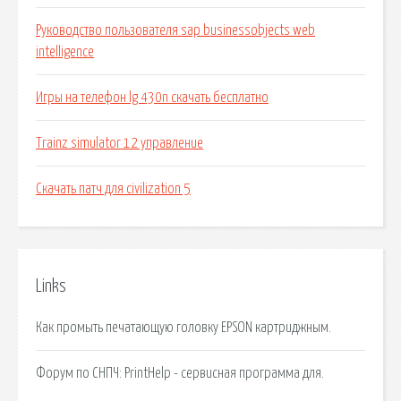
Руководство пользователя sap businessobjects web
intelligence
Игры на телефон lg 430n скачать бесплатно
Trainz simulator 12 управление
Скачать патч для civilization 5
Links
Как промыть печатающую головку EPSON картриджным.
Форум по СНПЧ: PrintHelp - сервисная программа для.