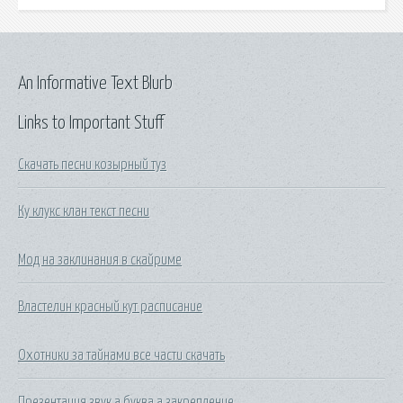
An Informative Text Blurb
Links to Important Stuff
Скачать песни козырный туз
Ку клукс клан текст песни
Мод на заклинания в скайриме
Властелин красный кут расписание
Охотники за тайнами все части скачать
Презентация звук а буква а закрепление