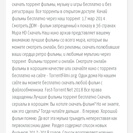
скачать торрент фильмы, музыку и игры бесплатно и без
регистрации. Все торренты в открытом доступе. Качай
фильмы бесплатно через наш торрент. 17 мар 2014 .
Смотреть ДОМ - фильм запрещенный к показу в 36 странах
Мира HD Скачать Наш кино архив представляет вашему
вниманию лучшие фильмы со всего мира, которые вы
можете смотреть онлайн, без рекламы, скачать полюбившие
ваши сердца ретро фильмы, и любимые мультики через
торрент. Фильмы торрент и онлайн. Смотрите онлайн
фильмы в хорошем качестве или скачайте кино с торрента
бесплатно на сайте - TorrentFilmi.org. Один дома На нашем
сайте вы можете бесплатно скачать любой фильм с
файлообменника. Fast-Torrent.Net 2018 Все права
защищенны Лучшие фильмы торрент бесплатно Скачать
сериалы в хорошем. Вы хотите скачать фильм? Но не знаете,
как это сделать? Тогда читайте дальше… В первую. Хороший
фильм помню. Да вот эта мулька трындеть непереставая как
первоклассники даже. Раздел содержит список новых
фильмов 2017-2018 годов. Список возглавляют новинки