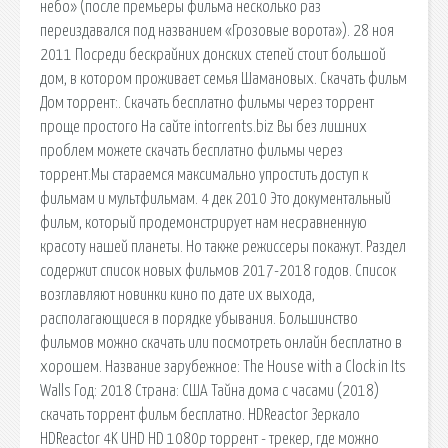
небо» (после премьеры фильма несколько раз
переиздавался под названием «Грозовые ворота»). 28 ноя
2011 Посреди бескрайних донских степей стоит большой
дом, в котором проживает семья Шамановых. Скачать фильм
Дом торрент:. Скачать бесплатно фильмы через торрент
проще простого На сайте intorrents.biz Вы без лишних
проблем можете скачать бесплатно фильмы через
торрент.Мы стараемся максимально упростить доступ к
фильмам и мультфильмам. 4 дек 2010 Это документальный
фильм, который продемонстрирует нам несравненную
красоту нашей планеты. Но также режиссеры покажут. Раздел
содержит список новых фильмов 2017-2018 годов. Список
возглавляют новинки кино по дате их выхода,
располагающиеся в порядке убывания. Большинство
фильмов можно скачать или посмотреть онлайн бесплатно в
хорошем. Название зарубежное: The House with a Clock in Its
Walls Год: 2018 Страна: США Тайна дома с часами (2018)
скачать торрент фильм бесплатно. HDReactor Зеркало
HDReactor 4K UHD HD 1080p торрент - трекер, где можно