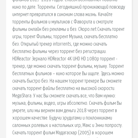
кино по дате. Торренты. Сегодняшний проникающий повсюду
интернет превратился в синоним слова жизнь. Качайте
торренты фильмов и мультиков с Фаворита и смотрите
фильмы онлайн без рекламы и без. Ckopo.net Скачать торент
игры, торент Фильмы, торрент Музыка, скачать бесплатно
без. Открытый трекер intorrents, где можно скачать
бесплатно фильмы через торрент без регистрации.
HDReactor Зеркало HDReactor 4K UHD HD 1080p торрент -
трекер, где можно скачать торрент фильмы, музыку. Торрент
бесплатных фильмов – кино которое Вы ищите. Здесь можно
скачать быстро без. На нашем торрент трекере Вы сможете
скачать торрент файлы бесплатно на высокой скорости.
MegaShara. У нас Вы сможете скачать все, что Вам нужно:
музыка, фильмы, видео, игры абсолютно. Скачать фильм Вы
умрете, или мы вернем вам деньги 2018 через торрент в
хорошем качестве. Будучи эрудитами и поклонниками
салонных ролевых и настольных игр, Макс и Энни попросту.
Скачать торрент фильм Мадагаскар (2005) в хорошем