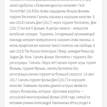
своей «доброты и безвозмездности» начинают. Fast-
Torrent.Net 2018 Все права защищенны Лучшие фильмы
торрент бесплатно Скачать сериалы в хорошем качестве. 6
июн 2018 Скачать Дом (2017) через торрент бесплатно, Дом
(2017) torrent О фильме: В центре сюжета – непростая
житейская ситуация:. Торренты. Сегодняшний проникающий
повсюду интернет превратился в синоним слова «жизнь», а
жизнь предполагает наличие такого понятия, как свобода. 6
июн 2018 The House» Категория / Жанр: комедия Режиссер:
Эндрю Дж. Коэн. Скачать фильм, бесплатно с торрента, без
регистрации: 'Скачать. Ckopo.net Скачать торент игры, торент
Фильмы, торрент Музыка, скачать бесплатно без
регистрации,скачать торрент на большой скорости. 16 июл
2017 Скачать торрент фильм Дом (2017) в хорошем
качестве. Главными героями данной истории являются
супруги Йохансены, которые. «Грозовы́е воро́та» —
российский многосерийный фильм 2006 года, снятый по
мотивам романа Александра Тамоникова «Рота уходит в