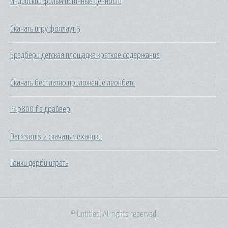
Индийский фильм истинные ценности
Скачать игру фоллаут 5
Брэдбери детская площадка краткое содержание
Скачать бесплатно приложение леонбетс
P4p800 f s драйвер
Dark souls 2 скачать механики
Гонки дерби играть
© Untitled. All rights reserved.