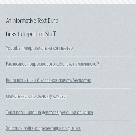
An Informative Text Blurb
Links to Important Stuff
Youtube плеер скачать на компьютер
Расписание подросткового кабинета поликлиники 7
Книга ваз 2112 16 клапанов скачать бесплатно
Скачать книги по ремонту камаза
Текст песни марина девятова реченька речушка
Христиан гюйгенс презентация по физике