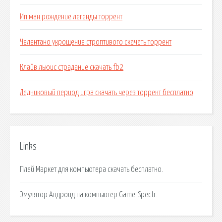
Ип ман рождение легенды торрент
Челентано укрощение строптивого скачать торрент
Клайв льюис страдание скачать fb2
Ледниковый период игра скачать через торрент бесплатно
Links
Плей Маркет для компьютера скачать бесплатно.
Эмулятор Андроид на компьютер Game-Spectr.