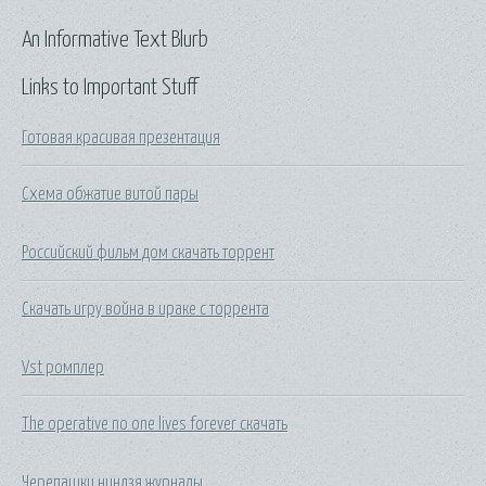
An Informative Text Blurb
Links to Important Stuff
Готовая красивая презентация
Схема обжатие витой пары
Российский фильм дом скачать торрент
Скачать игру война в ираке с торрента
Vst ромплер
The operative no one lives forever скачать
Черепашки ниндзя журналы