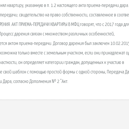
ял квартиру, указанную в п. 1.2 настоящего акта приема-передачи дара.
ередачи; свидетельство на право собственности, составленное в соотве
НИЯ. АКТ ПРИЕМА-ПЕРЕДАЧИ КВАРТИРЫ В МФЦ говорят, что с 2017 года дл
 Процесс дарения связан с множеством различных особенностей,
яется актом приема-передачи. Договор дарения был заключен 10.02.2015
возможна только вместе с земельным участком, если они принадлежат 
частности, он определяет категории граждан, допущенных к участию в
е свой шаблон с помощью простой формы с одной стороны, Передача Да
Дара, согласно Дополнения № 2 "Акт.