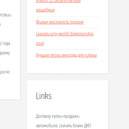
English 11 oksana karpiuk
решебник
тствии
Фильм жестокость торрент
я
Скачать игру world championship
pool
 года.
одному
Лучшие песни аккорды для гитары
ра по
Links
Договор купли-продажи
автомобиля, скачать бланк ДКП.