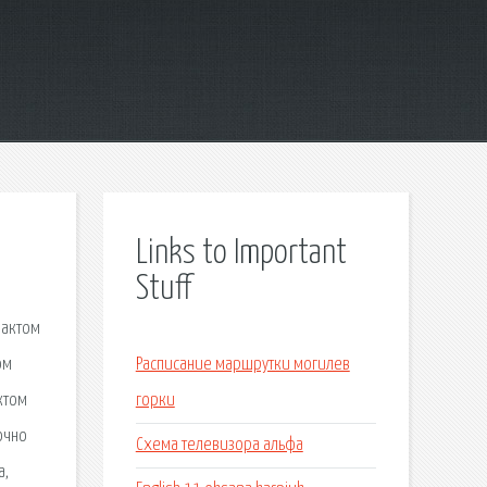
Links to Important
Stuff
 актом
ом
Расписание маршрутки могилев
ктом
горки
очно
Схема телевизора альфа
а,