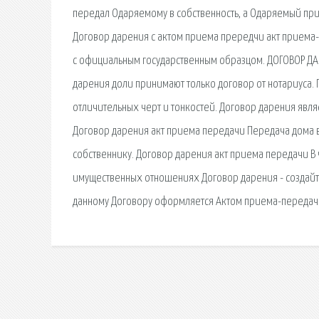
передал Одаряемому в собственность, а Одаряемый прин
Договор дарения с актом приема прередчи акт приема-п
с официальным государственным образцом. ДОГОВОР ДАРЕ
дарения доли принимают только договор от нотариуса.
отличительных черт и тонкостей. Договор дарения явл
Договор дарения акт приема передачи Передача дома 
собственнику. Договор дарения акт приема передачи В 
имущественных отношениях Договор дарения - создайт
данному Договору оформляется Актом приема-передачи 