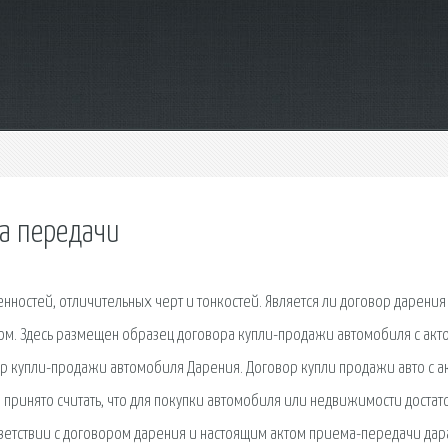
ма передачи
ностей, отличительных черт и тонкостей. Является ли договор дарения
ом. Здесь размещен образец договора купли-продажи автомобиля с акт
ор купли-продажи автомобиля Дарения. Договор купли продажи авто с а
ринято считать, что для покупки автомобиля или недвижимости достат
тветствии с договором дарения и настоящим актом приема-передачи дар