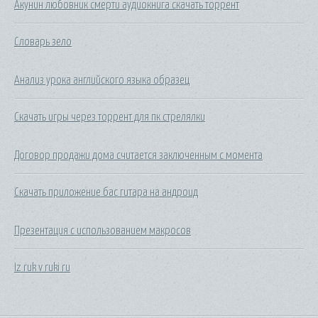
Акунин любовник смерти аудиокнига скачать торрент
Словарь зело
Анализ урока английского языка образец
Скачать игры через торрент для пк стрелялки
Договор продажи дома считается заключенным с момента
Скачать приложение бас гитара на андроид
Презентация с использованием макросов
Iz ruk v ruki ru