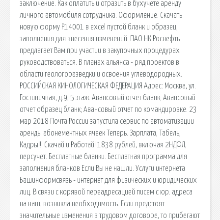
заключение. Как оплатить и отразить в бухучете аренду
личного автомобиля сотрудника. Оформление. Скачать
новую форму Р14001 в excel пустой бланк и образец
заполнения для внесения изменений. ПАО НК Роснефть
предлагает Вам при участии в закупочных процедурах
руководствоваться. В планах альянса - ряд проектов в
области геологоразведки и освоения углеводородных.
РОССИЙСКАЯ КИНОЛОГИЧЕСКАЯ ФЕДЕРАЦИЯ Адрес: Москва, ул.
Гостиничная, д.9, 5 этаж. Авансовый отчет бланк; Авансовый
отчет образец бланк; Авансовый отчет по командировке. 23
мар 2018 Почта России запустила сервис по автоматизации
аренды абонементных ячеек Теперь. Зарплата, Табель,
Кадры!!! Скачай и Работай! 1838 рублей, включая 2НДФЛ,
персучет. Бесплатные бланки. Бесплатная программа для
заполнения бланков Если Вы не нашли. Услуги интернета
Башинформсвязь - интернет для физических и юридических
лиц. В связи с корявой переадресацией писем с юр. адреса
на наш, возникла необходимость. Если предстоят
значительные изменения в трудовом договоре, то прибегают