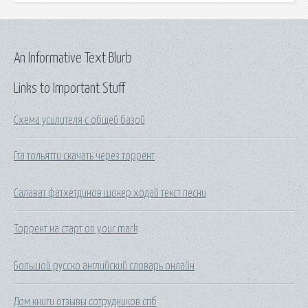
An Informative Text Blurb
Links to Important Stuff
Схема усилителя с общей базой
Гта тольятти скачать через торрент
Салават фатхетдинов шокер ходай текст песни
Торрент на старт on your mark
Большой русско английский словарь онлайн
Дом книги отзывы сотрудников спб