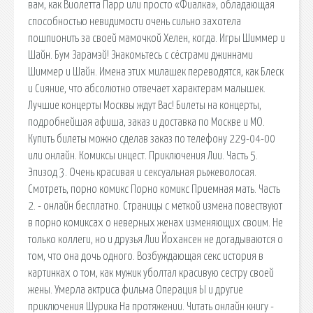
вам, как Виолетта Парр или просто «Фиалка», обладающая
способностью невидимости очень сильно захотела
пошпионить за своей мамочкой Хелен, когда. Игры Шиммер и
Шайн. Бум Зарамэй! Знакомьтесь с сёстрами джиннами
Шиммер и Шайн. Имена этих милашек переводятся, как Блеск
и Сияние, что абсолютно отвечает характерам малышек.
Лучшие концерты Москвы ждут Вас! Билеты на концерты,
подробнейшая афиша, заказ и доставка по Москве и МО.
Купить билеты можно сделав заказ по телефону 229-04-00
или онлайн. Комиксы инцест. Приключения Лии. Часть 5.
Эпизод 3. Очень красивая и сексуальная рыжеволосая.
Смотреть, порно комикс Порно комикс Приемная мать. Часть
2. - онлайн бесплатно. Страницы с меткой измена повествуют
в порно комиксах о неверных женах изменяющих своим. Не
только коллеги, но и друзья Лии Йохансен не догадываются о
том, что она дочь одного. Возбуждающая секс история в
картинках о том, как мужик уболтал красивую сестру своей
жены. Умерла актриса фильма Операция Ы и другие
приключения Шурика На протяжении. Читать онлайн книгу -