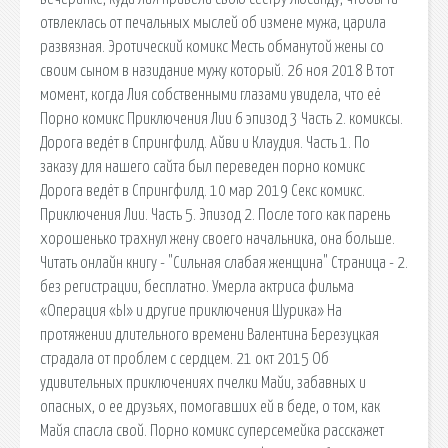
отвлеклась от печальных мыслей об измене мужа, царила
развязная. Эротический комикс Месть обманутой жены со
своим сыном в назидание мужу который. 26 ноя 2018 В тот
момент, когда Лия собственными глазами увидела, что её
Порно комикс Приключения Лии 6 эпизод 3 Часть 2. комиксы.
Дорога ведёт в Спрингфилд. Айви и Клаудия. Часть 1. По
заказу для нашего сайта был переведен порно комикс
Дорога ведёт в Спрингфилд. 10 мар 2019 Секс комикс.
Приключения Лии. Часть 5. Эпизод 2. После того как парень
хорошенько трахнул жену своего начальника, она больше.
Читать онлайн книгу - "Сильная слабая женщина" Страница - 2.
без регистрации, бесплатно. Умерла актриса фильма
«Операция «Ы» и другие приключения Шурика» На
протяжении длительного времени Валентина Березуцкая
страдала от проблем с сердцем. 21 окт 2015 Об
удивительных приключениях пчелки Майи, забавных и
опасных, о ее друзьях, помогавших ей в беде, о том, как
Майя спасла свой. Порно комикс суперсемейка расскажет