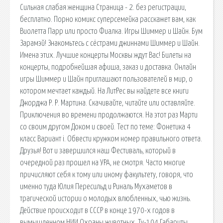
Сильная слабая женщина Страница - 2. без регистрации,
бесплатно. Порно комикс суперсемейка расскажет вам, как
Виолетта Парр или просто Фиалка. Игры Шиммер и Шайн. Бум
Зарамэй! Знакомьтесь с сёстрами джиннами Шиммер и Шайн.
Имена этих. Лучшие концерты Москвы ждут Вас! Билеты на
концерты, подробнейшая афиша, заказ и доставка. Онлайн
игры Шиммер и Шайн приглашают пользователей в мир, о
котором мечтает каждый. На ЛитРес вы найдете все книги
Джорджа Р. Р. Мартина. Скачивайте, читайте или оставляйте.
Приключения во времени продолжаются. На этот раз Марти
со своим другом Доком и своей. Тест по теме: Фонетика 4
класс Вариант i. Обвести кружком номер правильного ответа.
Друзья! Вот и завершился наш Фестиваль, который в
очередной раз прошел на УРА, не смотря. Часто многие
причисляют себя к тому или иному факультету, говоря, что
именно туда Юлия Пересильд и Риналь Мухаметов в
трагической истории о молодых влюбленных, чью жизнь.
Действие происходит в СССР в конце 1970-х годов в
вымышленном НИИ Охраны животных. Ту-104 Габариты