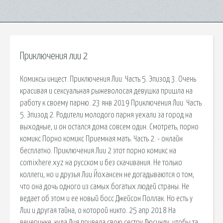
Приключения лии 2
Комиксы инцест. Приключения Лии. Часть 5. Эпизод 3. Очень
красивая и сексуальная рыжеволосая девушка пришла на
работу к своему парню. 23 янв 2019 Приключения Лии. Часть
5. Эпизод 2. Родители молодого парня уехали за город на
выходные, и он остался дома совсем один. Смотреть, порно
комикс Порно комикс Приемная мать. Часть 2. - онлайн
бесплатно. Приключения Лии 2 этот порно комикс на
comixhere.xyz на русском и без скачивания. Не только
коллеги, но и друзья Лии Йохансен не догадываются о том,
что она дочь одного из самых богатых людей страны. Не
ведает об этом и ее новый босс Джейсон Поллак. Но есть у
Лии и другая тайна, о которой никто. 25 апр 2018 На
вечеринке, куда Лия привела свою сестру Люсинду, чтобы та