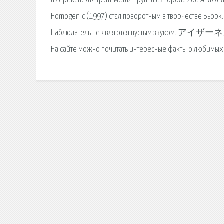
американская трэш-метал-группа из города Лос-Андже
Homogenic (1997) стал поворотным в творчестве Бьорк. О
Наблюдатель не являются пустым 
На сайте можно почитать интересные факты о любимых 