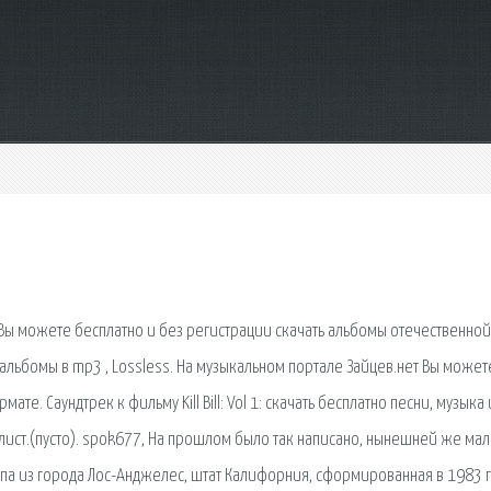
е Вы можете бесплатно и без регистрации скачать альбомы отечественной
 альбомы в mp3 , Lossless. На музыкальном портале Зайцев.нет Вы может
ате. Саундтрек к фильму Kill Bill: Vol 1: скачать бесплатно песни, музыка 
клист.(пусто). spok677, На прошлом было так написано, нынешней же ма
па из города Лос-Анджелес, штат Калифорния, сформированная в 1983 г