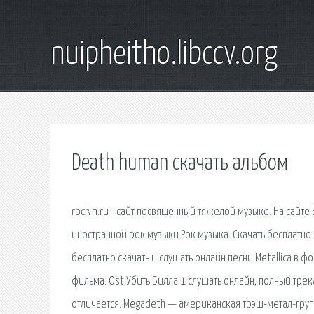
nuipheitho.libccv.org
Death human скачать альбом
rock-n.ru - сайт посвященный тяжелой музыке. На сайт
иностранной рок музыки.Рок музыка. Скачать бесплатно
бесплатно скачать и слушать онлайн песни Metallica в форм
фильма. Ost Убить Билла 1 слушать онлайн, полный тре
отличается. Megadeth — американская трэш-метал-груп