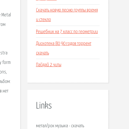
Скачать новую песню группы время
 Metal
и стекло
том
Решебник на 7 класс по геометрии
Дискотека 80 90 годов торрент
скачать
ostra
y form
Пайдай 2 читы
ons,
льбом:
в.нет
Links
метал/рок музыкa - скачать