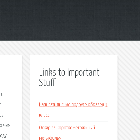
Links to Important
Stuff
 и
е
Написать письмо подруге образец 3
из
класс
ло чем
Оскар за короткометражный
оду.
мультфильм