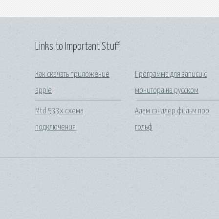
Links to Important Stuff
Как скачать приложение
Программа для записи с
apple
монитора на русском
Mtd 533x схема
Адам сэндлер фильм про
подключения
гольф