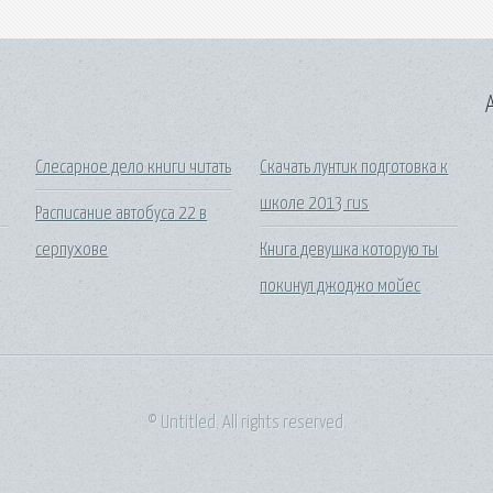
A
Слесарное дело книги читать
Скачать лунтик подготовка к
школе 2013 rus
Расписание автобуса 22 в
серпухове
Книга девушка которую ты
покинул джоджо мойес
© Untitled. All rights reserved.