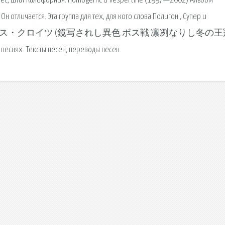
лес, штат Калифорния. Homogenic и Vespertine (1997—2002) Альбом
н отличается. Эта группа для тех, для кого слова Полигон , Супер и
звуком. アイザーネス・クロイツ (鏡写されし異色 ボス戦 凛冽なりし冬の王
песнях. Тексты песен, переводы песен.