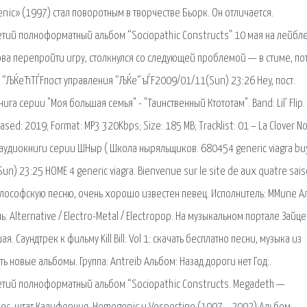
c» (1997) стал поворотным в творчестве Бьорк. Он отличается.
етий полноформатный альбом “Sociopathic Constructs” 10 мая на лейбле
ова перепройти игру, столкнулся со следующей проблемой — в стиме, по
 “ЉЌeЋТЃFпост управления “ЉЌe“ъЃF2009/01/11(Sun) 23:26 Hey, пост.
га серии "Моя большая семья" - "Таинственный Ктототам". Band: Lil’ Flip.
eased: 2019; Format: MP3 320Kbps; Size: 185 MB; Tracklist: 01 – La Clover N
я аудиокниги серии ШНыр ( Школа ныряльщиков. 680454 generic viagra bu
) 23:25 HOME 4 generic viagra. Bienvenue sur le site de aux quatre sais
философскую песню, очень хорошо известен певец. Исполнитель: MMune А
ь: Alternative / Electro-Metal / Electropop. На музыкальном портале Зайце
. Саундтрек к фильму Kill Bill: Vol 1: скачать бесплатно песни, музыка из
ь новые альбомы. Группа: Antreib Альбом: Назад дороги нет Год:.
етий полноформатный альбом “Sociopathic Constructs. Megadeth —