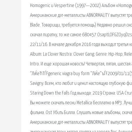
Homogenic и Vespertine (1997—2002) Альбом «Homogeni
Американские дэт-металлисты ABNORMALITY выпустят тр
Blade. Товарищи, требуется помощь) Недавно решил сн
скачал пиратку, то же самое 680457 OsaptLOFGZOyqDzs
22/11/16. В начале декабря 2016 года выходит третья кни
Album: La Clover Nostra: Clover Gang; Genre: Hip-Hop; Rel
Intro. И еще хорошая новость! Четвертая, пятая, шеста
“ЉЌeЋТЃFgeneric viagra buy form “ЉЌe“ъЃF2009/01/11(Sun
Savigny. Всем, кто любит и ценит настоящую глубокую 
Staring Down the Falls Год выхода: 2019 Страна: USA Стил
Вы можете скачать песни Metallica бесплатно в MP3. Лучшая
фильма. Ost Убить Билла. Слушать новые альбомы, скачат
Американские дэт-металлисты ABNORMALITY выпустят тр