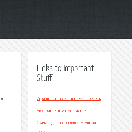
Links to Important
Stuff
орой
Игра побег с планеты земля скачать
Аккорды jane air мессалина
Скачать драйвера для самсунг мл