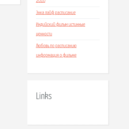
2010
Энка лайф расписание
Индийский фильм истинные
ценности
Любовь по расписанию
информация о фильме
Links