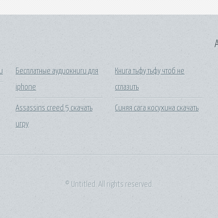
A
и
Бесплатные аудиокниги для
Книга тьфу тьфу чтоб не
iphone
сглазить
Assassins creed 5 скачать
Синяя сага косухина скачать
игру
© Untitled. All rights reserved.