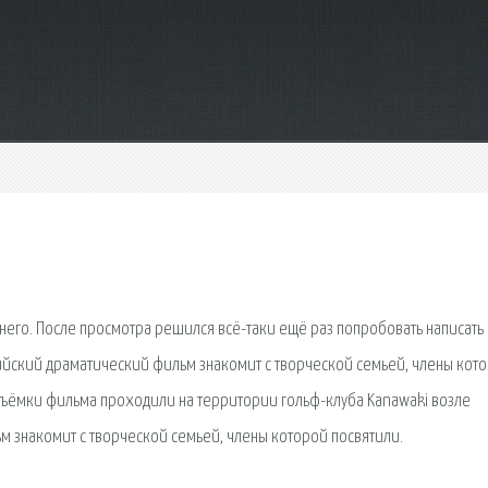
него. После просмотра решился всё-таки ещё раз попробовать написать
сийский драматический фильм знакомит с творческой семьей, члены кот
Съёмки фильма проходили на территории гольф-клуба Kanawaki возле
м знакомит с творческой семьей, члены которой посвятили.