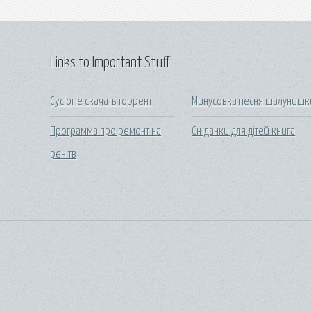
Links to Important Stuff
Cyclone скачать торрент
Минусовка песня шалунишк
Программа про ремонт на
Сніданки для дітей книга
рен тв