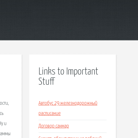
Links to Important
Stuff
ости,
Автобус 29 железнодорожный
сь
расписание
Ну и
Договор санмар
граммы