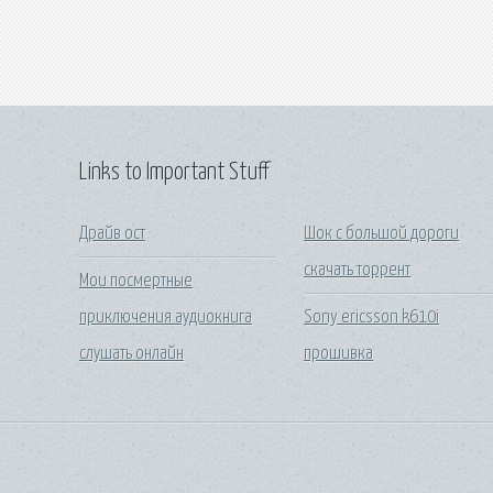
Links to Important Stuff
Драйв ост
Шок с большой дороги
скачать торрент
Мои посмертные
приключения аудиокнига
Sony ericsson k610i
слушать онлайн
прошивка