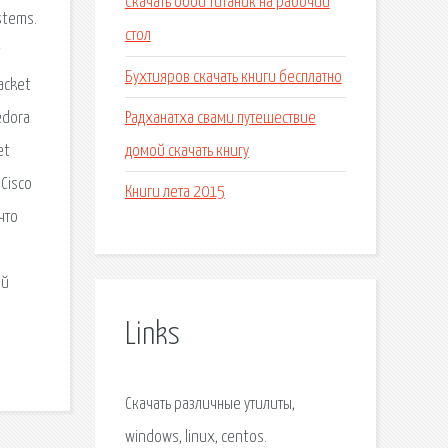
Скачать обои титаник на рабочий
stems.
стол
t
Бухтияров скачать книги бесплатно
acket
Радханатха свами путешествие
edora
домой скачать книгу
et
 Cisco
Книги лета 2015
что
ый
Links
Скачать различные утилиты,
windows, linux, centos.