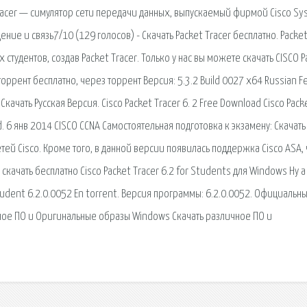
 Tracer — симулятор сети передачи данных, выпускаемый фирмой Cisco Sy
ение и связь7/10 (129 голосов) - Скачать Packet Tracer бесплатно. Packe
студентов, создав Packet Tracer. Только у нас вы можете скачать CISCO P
 торрент бесплатно, через торрент Версия: 5.3.2 Build 0027 x64 Russian F
Скачать Русская Версия. Cisco Packet Tracer 6. 2 Free Download Cisco Pack
d. 6 янв 2014 CISCO CCNA Самостоятельная подготовка к экзамену: Скачать
сетей Cisco. Кроме того, в данной версии появилась поддержка Cisco ASA, 
скачать бесплатно Cisco Packet Tracer 6.2 for Students для Windows Ну а
Student 6.2.0.0052 En torrent. Версия программы: 6.2.0.0052. Официальн
чное ПО и Оригинальные образы Windows Скачать различное ПО и