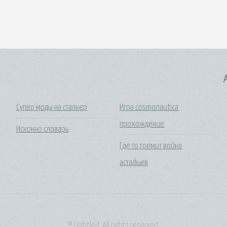
A
Супер моды на сталкер
Игра cosmonautica
прохождение
Исконно словарь
Где то гремит война
астафьев
© Untitled. All rights reserved.