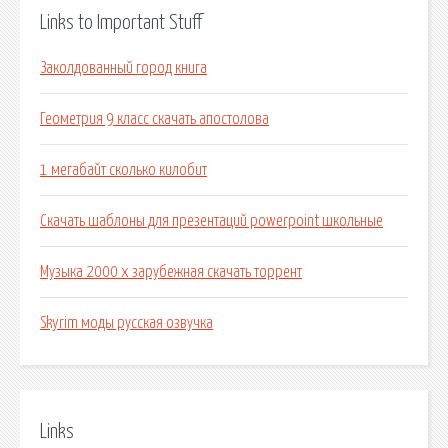
Links to Important Stuff
Заколдованный город книга
Геометрия 9 класс скачать апостолова
1 мегабайт сколько килобит
Скачать шаблоны для презентаций powerpoint школьные
Музыка 2000 х зарубежная скачать торрент
Skyrim моды русская озвучка
Links