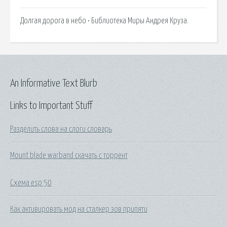
Долгая дорога в небо • Библиотека Миры Андрея Круза.
An Informative Text Blurb
Links to Important Stuff
Разделить слова на слоги словарь
Mount blade warband скачать с торрент
Схема esp 50
Как активировать мод на сталкер зов припяти