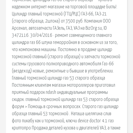
надежном интернет-магазине на торговой площадке Бигль!.
Цилиндр главный тормозной (ГТЦ/РЦС) ГАЗ-66, ГАЗ-21
(старого образца, 2штока) от 3500 руб. Компания ООО
Арсенал, автозапчасти ГАЗель, ГАЗ, УАЗ на BizOrg.su, ID
3472116. 30/04/2016 · ремонт совмещенного главного
цилиндра газ 66 штука геморройная в основном из за того,
что компоновка машины. Постоянно в продаже цилиндр
тормозной главный (старого образца) и запчасти тормозной
системы грузового полноприводного автомобиля Газ-66
(вездеход) новые, ремонтные и бывшие в употреблении.
Главный тормозной цилиндр газ 53 старого образца
Постоянным клиентам магазин мотороллеров приготовил
приятный подарок ndash индивидуальные программы
скидок. главный тормозной цилиндр газ 53 старого образца
форум > Помощь в срочных вопросах. Старого газ цилиндр
образца главный 53 тормозной . Наташа шелягина слив
фото пикабу как и тормозной, ключи device doctor 4.1 газ
криптопро Продажа деталей кузова и двигателей УАЗ, а также