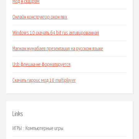
Мод н скайрим
Онлайн конструктор окон пвх
Windows 10 скачать 64 bit rus активированная
Магжан жумабаев презентация на русском языке
Usb флешка не форматируется
Скачать гаррис мод 10 multiplayer
Links
ИГРЫ :: Компьютерные игры.