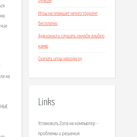
пучком
ься
Игры на планшет через торрент
ону
бесплатно
ичие
Аудиокниги слушать онлайн альбер
камю
Скачать игры народа ру
т
ла на
л
Links
ННЫЕ.
Установить Zona на компьютер -
проблемы и решения.