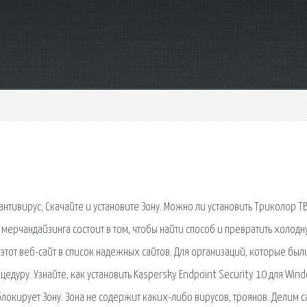
нтивирус; Скачайте и установите Зону. Можно ли установить Триколор ТВ
 мерчандайзинга состоит в том, чтобы найти способ и превратить холодн
этот веб-сайт в список надежных сайтов. Для организаций, которые был
едуру. Узнайте, как установить Kaspersky Endpoint Security 10 для Win
локирует Зону. Зона не содержит каких-либо вирусов, троянов. Делим с