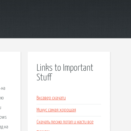
Links to Important
Stuff
 на
ую
Вксавер скачати
и
Минус самая хорошая
dows
Скачать песню потап и насти все
ад на