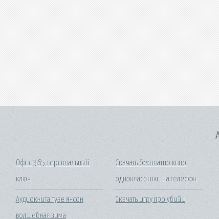
A
Офис 365 персональный
Скачать бесплатно кино
ключ
одноклассники на телефон
Аудиокнига туве янсон
Скачать игру про убийц
волшебная зима