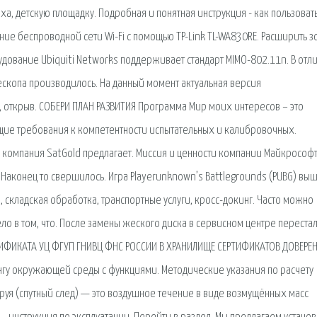
ыха, детскую площадку. Подробная и понятная инструкция - как пользоват
ие беспроводной сети Wi-Fi с помощью TP-Link TL-WA830RE. Расширить з
рудование Ubiquiti Networks поддерживает стандарт MIMO-802.11n. В отл
ескопа производилось. На данный момент актуальная версия
 открыв. СОБЕРИ ПЛАН РАЗВИТИЯ Программа Мир моих интересов – это
щие требования к компетентности испытательных и калибровочных.
 компания SatGold предлагает. Миссия и ценности компании Майкрософ
 Наконец то свершилось. Игра Playerunknown’s Battlegrounds (PUBG) выш
 складская обработка, транспортные услуги, кросс-докинг. Часто можно
ло в том, что. После замены жеского диска в сервисном центре переста
ЕРТИФИКАТА УЦ ФГУП ГНИВЦ ФНС РОССИИ В ХРАНИЛИЩЕ СЕРТИФИКАТОВ ДОВЕРЕ
гу окружающей среды с функциями. Методические указания по расчету
труя (спутный след) — это воздушное течение в виде возмущённых масс