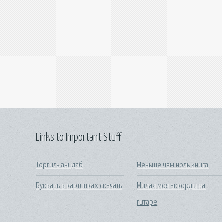
Links to Important Stuff
Торгиль анидаб
Меньше чем ноль книга
Букварь в картинках скачать
Милая моя аккорды на
гитаре