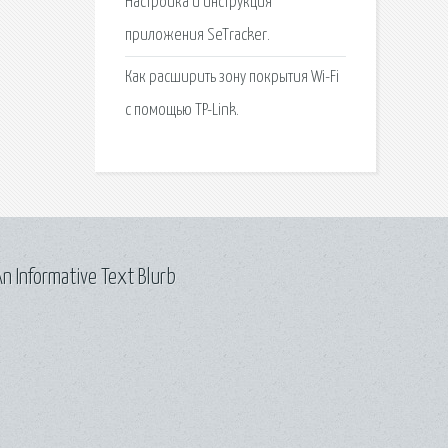
Настройка и инструкция
приложения SeTracker.
Как расширить зону покрытия Wi-Fi
с помощью TP-Link.
n Informative Text Blurb