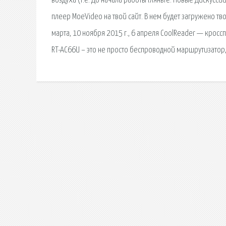
воздуха (т.е. До начала работы гляньте: Новые Дискусси
плеер MoeVideo на твой сайт. В нем будет загружено тв
марта, 10 ноября 2015 г., 6 апреля CoolReader — кро
RT-AC66U – это не просто беспроводной маршрутизатор