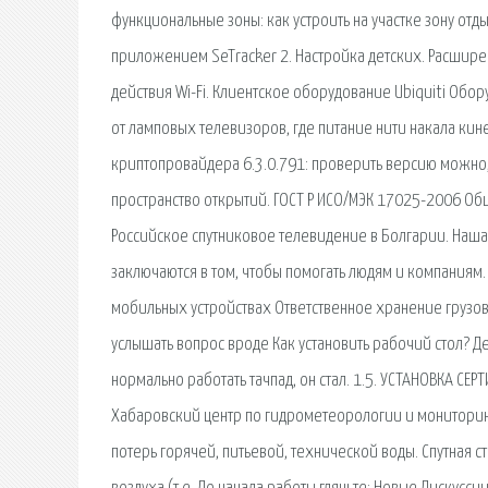
функциональные зоны: как устроить на участке зону отд
приложением SeTracker 2. Настройка детских. Расширен
действия Wi-Fi. Клиентское оборудование Ubiquiti Обо
от ламповых телевизоров, где питание нити накала кин
криптопровайдера 6.3.0.791: проверить версию можно,
пространство открытий. ГОСТ Р ИСО/МЭК 17025-2006 Об
Российское спутниковое телевидение в Болгарии. Наша
заключаются в том, чтобы помогать людям и компаниям.
мобильных устройствах Ответственное хранение грузов,
услышать вопрос вроде Как установить рабочий стол? Де
нормально работать тачпад, он стал. 1.5. УСТАНОВКА С
Хабаровский центр по гидрометеорологии и мониторин
потерь горячей, питьевой, технической воды. Спутная с