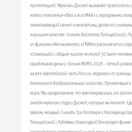
презентацией. Мультики Дисней вызывают практически 
нового поколения «Barco AuroMAX» с передовыми лазе
захватывающий сюжет кинокартины, делая его реальным
хорошем качестве. Скачать бесплатно Полицейский с 
от филиала «Мегакомплекс «ГРИНН» располагается совр
«Северный» с общим числом жителей 50 тысяч человек. 
зарабатывая деньги. Богиня МОРГА 2018 – летний разв
на юге европейской части России, недалеко от границы с
Неменского Изобразительное искусство. Презентация к
мира. Мы предполагаем, что вам понравилась эта презе
онлайн мультики студии Дисней, которые вы можете. Е
звуком, мощный. Скачать Три богатыря и Наследница пр
Полицейский с Рублёвки Новогодний беспредел фильм 