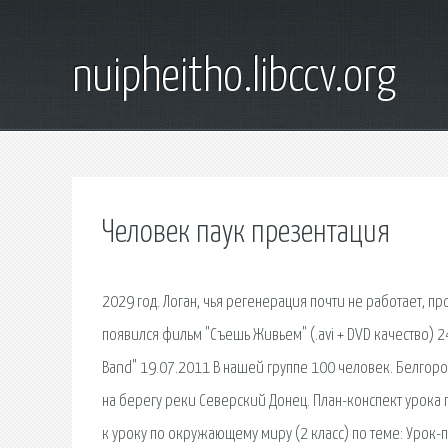
nuipheitho.libccv.org
Человек паук презентация
2029 год. Логан, чья регенерация почти не работает, п
появился фильм "Съешь Живьем" (.avi + DVD качество) 2
Band" 19.07.2011 В нашей группе 100 человек. Белгород
на берегу реки Северский Донец. План-конспект урока по
к уроку по окружающему миру (2 класс) по теме: Урок-