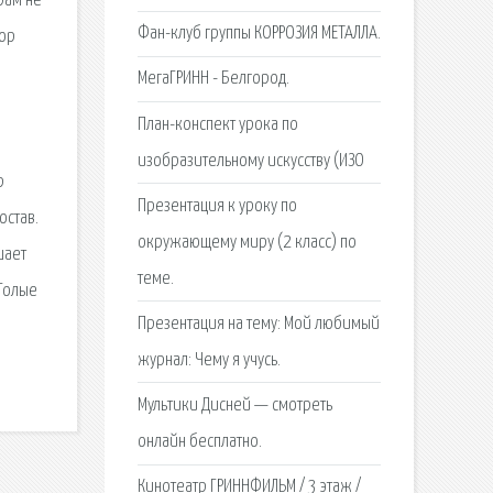
рам не
Фан-клуб группы КОРРОЗИЯ МЕТАЛЛА.
тор
МегаГРИНН - Белгород.
План-конспект урока по
изобразительному искусству (ИЗО
р
Презентация к уроку по
остав.
окружающему миру (2 класс) по
шает
теме.
 Голые
Презентация на тему: Мой любимый
и
журнал: Чему я учусь.
Мультики Дисней — смотреть
онлайн бесплатно.
Кинотеатр ГРИННФИЛЬМ / 3 этаж /