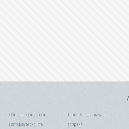
A
Обои на рабочий стол
Герои 5 на пк скачать
мотоциклы скачать
торрент