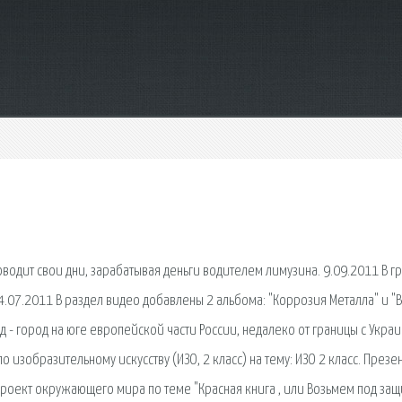
роводит свои дни, зарабатывая деньги водителем лимузина. 9.09.2011 В г
4.07.2011 В раздел видео добавлены 2 альбома: "Коррозия Металла" и "B
 - город на юге европейской части России, недалеко от границы с Украи
 изобразительному искусству (ИЗО, 2 класс) на тему: ИЗО 2 класс. Презе
проект окружающего мира по теме "Красная книга , или Возьмем под защи