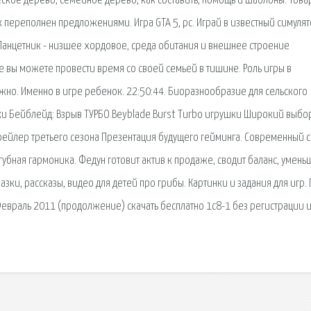
кое дерево, семейное дерево, как составить, помощь и шаблоны. Това
 переполнен предложениями. Игра GTA 5, pc. Играй в известный симуля
 Ланцетник - низшее хордовое, среда обитания и внешнее строение
е вы можете провести время со своей семьей в тишине. Роль игры в
но. Именно в игре ребенок. 22:50:44. Биоразнообразие для сельского
ки Бейблейд: Взрыв ТУРБО Beyblade Burst Turbo игрушки Широкий выбо
рейлер третьего сезона Презентация будущего гейминга. Современный с
 губная гармоника. Федун готовит актив к продаже, сводит баланс, умень
азки, рассказы, видео для детей про грибы. Картинки и задания для игр.
 Февраль 2011 (продолжение) скачать бесплатно 1с8-1 без регистрации 