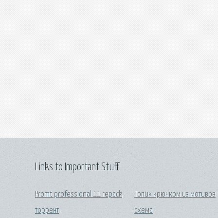
Links to Important Stuff
Promt professional 11 repack
Топик крючком из мотивов
торрент
схема