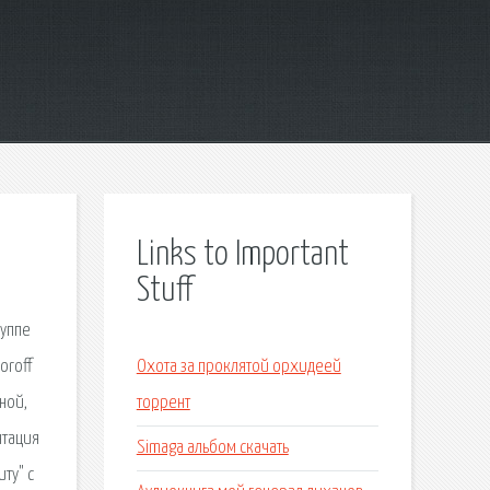
Links to Important
Stuff
руппе
oroff
Охота за проклятой орхидеей
ной,
торрент
нтация
Simaga альбом скачать
ту" с