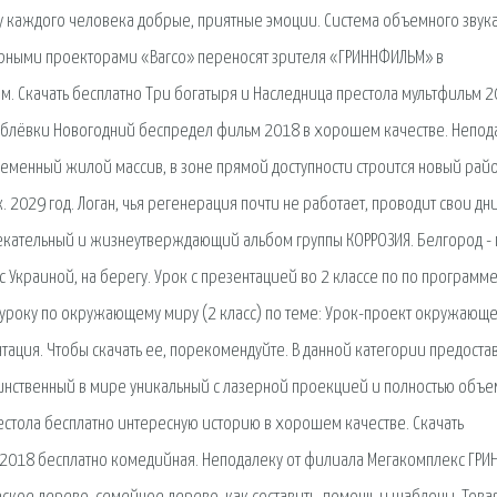
у каждого человека добрые, приятные эмоции. Система объемного звук
рными проекторами «Barco» переносят зрителя «ГРИННФИЛЬМ» в
. Скачать бесплатно Три богатыря и Наследница престола мультфильм 2
Рублёвки Новогодний беспредел фильм 2018 в хорошем качестве. Непод
еменный жилой массив, в зоне прямой доступности строится новый рай
2029 год. Логан, чья регенерация почти не работает, проводит свои дни
лекательный и жизнеутверждающий альбом группы КОРРОЗИЯ. Белгород -
 Украиной, на берегу. Урок с презентацией во 2 классе по по программе 
 уроку по окружающему миру (2 класс) по теме: Урок-проект окружающ
нтация. Чтобы скачать ее, порекомендуйте. В данной категории предост
динственный в мире уникальный с лазерной проекцией и полностью объ
естола бесплатно интересную историю в хорошем качестве. Скачать
2018 бесплатно комедийная. Неподалеку от филиала Мегакомплекс ГРИ