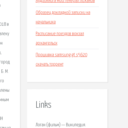
Аудиокнига мой генерал лиханов
а
Образец докладной записки на
начальника
018 в
Расписание поездов вокзал
алеку
архангельск
он
,
Прошивка samsung gt s5620
 город
скачать торрент
Б. М.
его
авлены
емным
Links
НН
Логан (фильм) — Википедия.