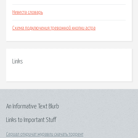
Невеста словарь
Схема подключения тревожной кнопки астра
Links
An Informative Text Blurb
Links to Important Stuff
Сериал откричат журавли скачать торрент