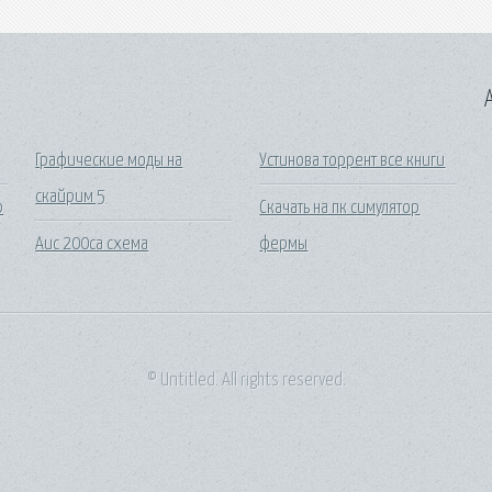
A
Графические моды на
Устинова торрент все книги
скайрим 5
р
Скачать на пк симулятор
Аис 200са схема
фермы
© Untitled. All rights reserved.