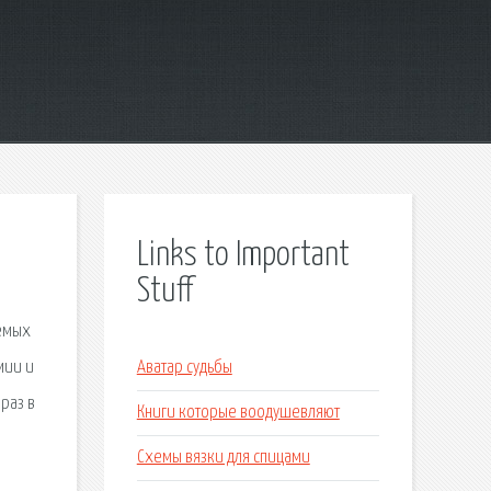
Links to Important
Stuff
уемых
мии и
Аватар судьбы
раз в
Книги которые воодушевляют
Схемы вязки для спицами