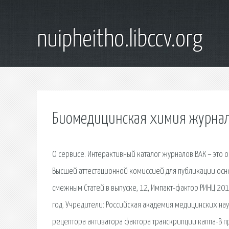
nuipheitho.libccv.org
Биомедицинская химия журнал
О сервисе. Интерактивный каталог журналов ВАК – эт
Высшей аттестационной комиссией для публикации осн
смежным Статей в выпуске, 12, Импакт-фактор РИНЦ 2017
год. Учредители: Российская академия медицинских на
рецептора активатора фактора транскрипции каппа-B пр