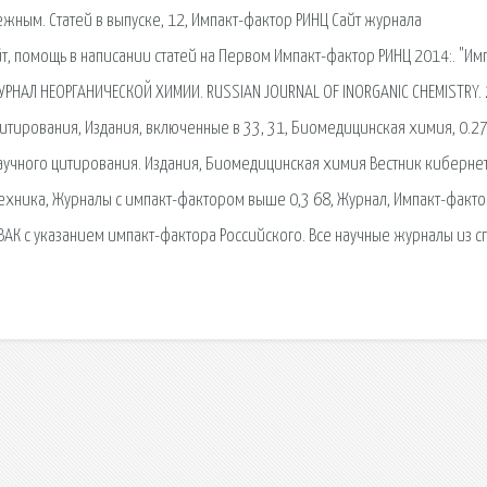
ным. Статей в выпуске, 12, Импакт-фактор РИНЦ Сайт журнала
, помощь в написании статей на Первом Импакт-фактор РИНЦ 2014:. "Им
 ЖУРНАЛ НЕОРГАНИЧЕСКОЙ ХИМИИ. RUSSIAN JOURNAL OF INORGANIC CHEMISTRY. 
итирования, Издания, включенные в 33, 31, Биомедицинская химия, 0.27
научного цитирования. Издания, Биомедицинская химия Вестник киберне
техника, Журналы с импакт-фактором выше 0,3 68, Журнал, Импакт-факт
АК с указанием импакт-фактора Российского. Все научные журналы из с