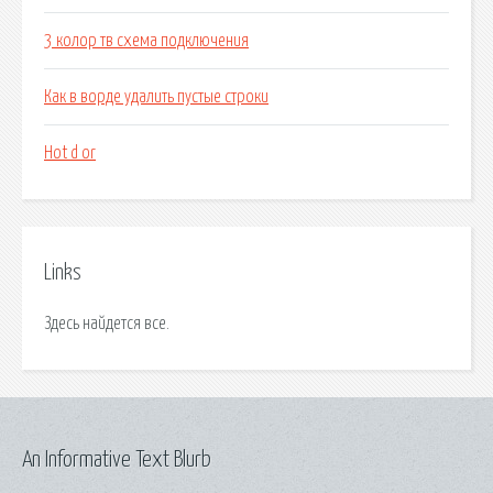
3 колор тв схема подключения
Как в ворде удалить пустые строки
Hot d or
Links
Здесь найдется все.
An Informative Text Blurb