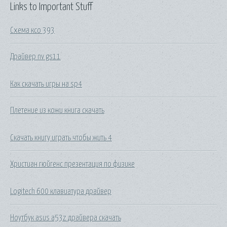
Links to Important Stuff
Схема ксо 393
Драйвер nv gs11
Как скачать игры на sp4
Плетение из кожи книга скачать
Скачать книгу играть чтобы жить 4
Христиан гюйгенс презентация по физике
Logitech 600 клавиатура драйвер
Ноутбук asus a53z драйвера скачать