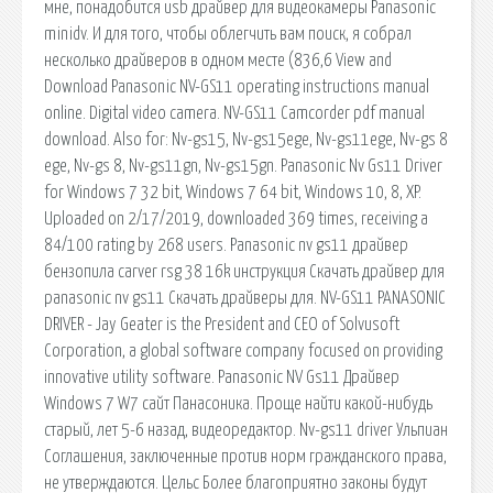
мне, понадобится usb драйвер для видеокамеры Panasonic
minidv. И для того, чтобы облегчить вам поиск, я собрал
несколько драйверов в одном месте (836,6 View and
Download Panasonic NV-GS11 operating instructions manual
online. Digital video camera. NV-GS11 Camcorder pdf manual
download. Also for: Nv-gs15, Nv-gs15ege, Nv-gs11ege, Nv-gs 8
ege, Nv-gs 8, Nv-gs11gn, Nv-gs15gn. Panasonic Nv Gs11 Driver
for Windows 7 32 bit, Windows 7 64 bit, Windows 10, 8, XP.
Uploaded on 2/17/2019, downloaded 369 times, receiving a
84/100 rating by 268 users. Panasonic nv gs11 драйвер
бензопила carver rsg 38 16k инструкция Скачать драйвер для
panasonic nv gs11 Скачать драйверы для. NV-GS11 PANASONIC
DRIVER - Jay Geater is the President and CEO of Solvusoft
Corporation, a global software company focused on providing
innovative utility software. Panasonic NV Gs11 Драйвер
Windows 7 W7 cайт Панасоника. Проще найти какой-нибудь
старый, лет 5-6 назад, видеоредактор. Nv-gs11 driver Ульпиан
Соглашения, заключенные против норм гражданского права,
не утверждаются. Цельс Более благоприятно законы будут