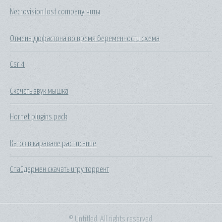
Necrovision lost company читы
Отмена дюфастона во время беременности схема
Csr 4
Скачать звук мышка
Hornet plugins pack
Каток в караване расписание
Спайдермен скачать игру торрент
© Untitled. All rights reserved.