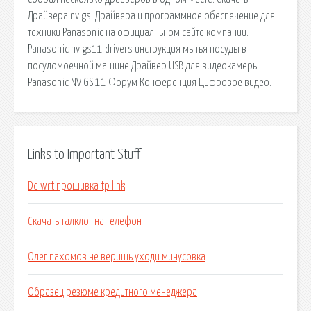
Драйвера nv gs. Драйвера и программное обеспечение для
техники Panasonic на официалньном сайте компании.
Panasonic nv gs11 drivers инструкция мытья посуды в
посудомоечной машине Драйвер USB для видеокамеры
Panasonic NV GS 11 Форум Конференция Цифровое видео.
Links to Important Stuff
Dd wrt прошивка tp link
Скачать талклог на телефон
Олег пахомов не веришь уходи минусовка
Образец резюме кредитного менеджера