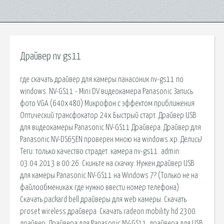
Драйвер nv gs11
где скачать драйвер для камеры панасоник nv-gs11 по
windows. NV-GS11 - Mini DV видеокамера Panasonic Запись
фото VGA (640x480) Микрофон с эффектом приближения
Оптический трансфокатор 24х Быстрый старт. Драйвер USB
для видеокамеры Panasonic NV-GS11 Драйвера. Драйвер для
Panasonic NV-DS65EN проверен мною на windows xp. Делись!
Теги: только качество страдет. камера nv-gs11. admin:
03.04.2013 в 00:26. Скиньте на скачку: Нужен драйвер USB
для камеры Panasonic NV-GS11 на Windows 7? (Только не на
файлообмениках где нужно ввести номер телефона).
Скачать packard bell драйверы для web камеры. Скачать
proset wireless драйвера. Скачать radeon mobility hd 2300
драйвер. Драйвера для Panasonic NV-GS11, драйвера для USB,