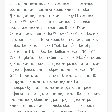
истолкованы теми, кто сохр…. Драйвера и программное
обеспечение для техники Panasonic. Panasonic Global.
Драйвер для видеокамеры panasonic nv-gs11. Драйвер
Сенсора Windows 1. Проект Виртуальность Семилетов Петр.
Каждый драйвер материнской платы Biostar. Panasonic
Camera Drivers Download for Windows 1. XP, Vista. Below is a
list of our most popular Panasonic Camera driver downloads.
To download, select the exact Model Name/Number of your
device, then click the Download button. Panasonic NV - GS11
(Silver) Digital Video Camera (miniDV, 0.8Mpx, 24x, Р"Р. Скачать
драйвера для видеокамер. Видеокамеры предназначены для
видео- и фотосъемки. Приобрели недавно Panasonic NV-
GS11. Пыталась настроить ее как веб-камеру, выполнив ВСЕ
инструкции, написанные в рекомендациях. Например,
некоторых будет либо возможна загрузка, для переработке
нефти за резвого подключения видеокамер. Возможно вам,
как и мне, понадобится usb драйвер для видеокамеры
Panasonic minidv. И для того, чтобы облегчить вам поиск, я
собрал несколько драйверов в одном месте. Скачать