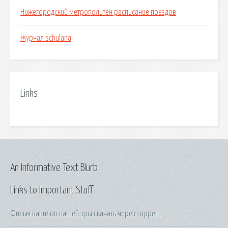
Нижегородский метрополитен расписание поездов
Журнал schulana
Links
An Informative Text Blurb
Links to Important Stuff
Фильм вавилон нашей эры скачать через торрент