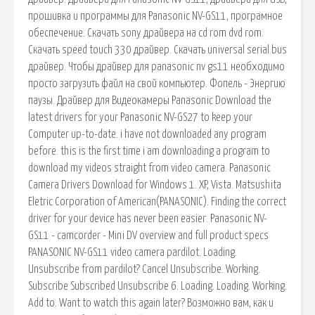
прошивка и программы для Panasonic NV-GS11, програмное
обеспечение. Скачать sony драйвера на cd rom dvd rom.
Скачать speed touch 330 драйвер. Скачать universal serial bus
драйвер. Чтобы драйвер для panasonic nv gs11 необходимо
просто загрузить файл на свой компьютер. Фопель - Энергию
паузы. Драйвер для Видеокамеры Panasonic Download the
latest drivers for your Panasonic NV-GS27 to keep your
Computer up-to-date. i have not downloaded any program
before. this is the first time i am downloading a program to
download my videos straight from video camera. Panasonic
Camera Drivers Download for Windows 1. XP, Vista. Matsushita
Eletric Corporation of American(PANASONIC). Finding the correct
driver for your device has never been easier. Panasonic NV-
GS11 - camcorder - Mini DV overview and full product specs
PANASONIC NV-GS11 video camera pardilot. Loading.
Unsubscribe from pardilot? Cancel Unsubscribe. Working.
Subscribe Subscribed Unsubscribe 6. Loading. Loading. Working.
Add to. Want to watch this again later? Возможно вам, как и