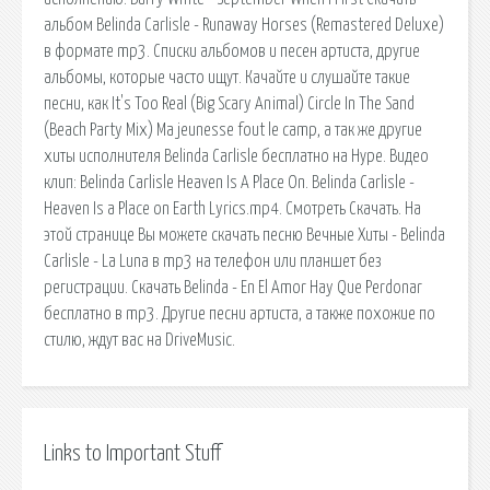
альбом Belinda Carlisle - Runaway Horses (Remastered Deluxe)
в формате mp3. Списки альбомов и песен артиста, другие
альбомы, которые часто ищут. Качайте и слушайте такие
песни, как It's Too Real (Big Scary Animal) Circle In The Sand
(Beach Party Mix) Ma jeunesse fout le camp, а так же другие
хиты исполнителя Belinda Carlisle бесплатно на Нуре. Видео
клип: Belinda Carlisle Heaven Is A Place On. Belinda Carlisle -
Heaven Is a Place on Earth Lyrics.mp4. Смотреть Скачать. На
этой странице Вы можете скачать песню Вечные Хиты - Belinda
Carlisle - La Luna в mp3 на телефон или планшет без
регистрации. Скачать Belinda - En El Amor Hay Que Perdonar
бесплатно в mp3. Другие песни артиста, а также похожие по
стилю, ждут вас на DriveMusic.
Links to Important Stuff