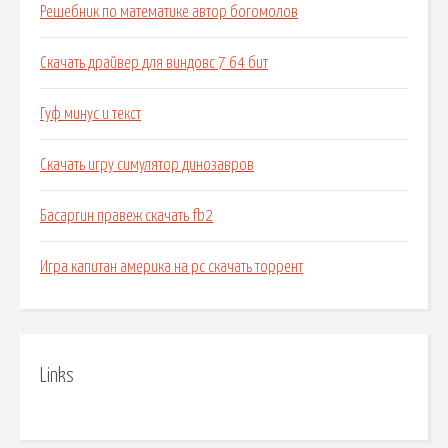
Решебник по математике автор богомолов
Скачать драйвер для виндовс 7 64 бит
Гуф минус и текст
Скачать игру симулятор динозавров
Басаргин правеж скачать fb2
Игра капитан америка на pc скачать торрент
Links