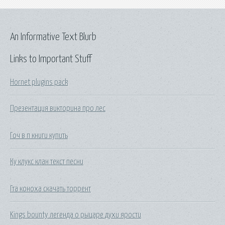
An Informative Text Blurb
Links to Important Stuff
Hornet plugins pack
Презентация викторина про лес
Гоч в п книги купить
Ку клукс клан текст песни
Гта коноха скачать торрент
Kings bounty легенда о рыцаре духи ярости