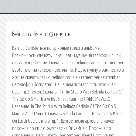
Belinda carlisle mp3 скачать
Belinda Carlisle: все популярные треки и альбомы.
Возможность слушать и скачивать музыку на телефон или пк
на сайте mp3xa.me. Скачать песню belinda carlisle - remember
september на телефон бесплатно. Ищите нужную вам песню и
хотите скачать песню belinda carlisle - remember september
на телефон бесплатно? На нашем портале есть огромная
база mp3 песен. Скачать - In The Studio With Belinda Carlisle Of
The Go Go S Mantra Artist Simrit Kaur mp3 9kTCS9sWztQ
Название: In The Studio With Belinda Carlisle Of The Go Go S
Mantra Artist Simrit. Скачать Belinda Carlisle - Heaven Is A Place
On Earth бесплатно в mp3. Другие песни артиста, а также
похожие по стилю, ждут вас на DriveMusic. Похожие по
исполнению. Barry White - September When I First Скачать