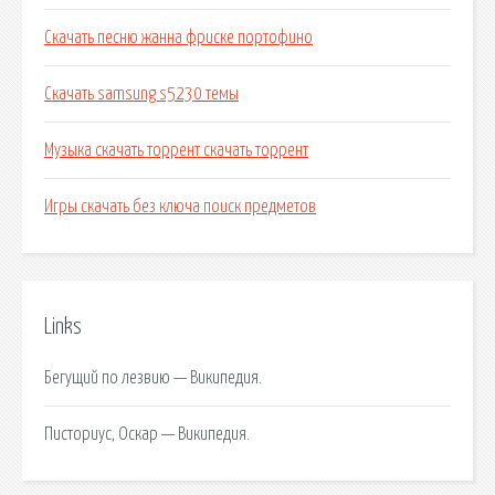
Скачать песню жанна фриске портофино
Скачать samsung s5230 темы
Музыка скачать торрент скачать торрент
Игры скачать без ключа поиск предметов
Links
Бегущий по лезвию — Википедия.
Писториус, Оскар — Википедия.