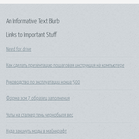
An Informative Text Blurb
Links to Important Stuff
Need for drive
Как сделать презентацию пошаговая инструкция на компьютере
Руководство по эксплуатации нокиа 500
Форма эсм 7 образец заполнения
Читы на сталкер тень чернобыля вес
Куда закинуть моды в майнкрафт