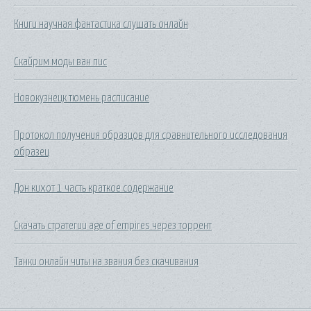
Книги научная фантастика слушать онлайн
Скайрим моды ван пис
Новокузнецк тюмень расписание
Протокол получения образцов для сравнительного исследования
образец
Дон кихот 1 часть краткое содержание
Скачать стратегии age of empires через торрент
Танки онлайн читы на звания без скачивания