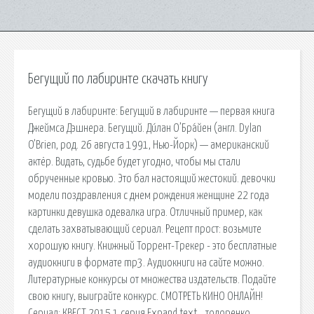
Бегущий по лабиринте скачать книгу
Бегущий в лабиринте: Бегущий в лабиринте — первая книга
Джеймса Дэшнера. Бегущий. Ди́лан О’Бра́йен (англ. Dylan
O’Brien, род. 26 августа 1991, Нью-Йорк) — американский
актёр. Видать, судьбе будет угодно, чтобы мы стали
обрученные кровью. Это бал настоящий жестокий. девочки
модели поздравления с днем рождения женщине 22 года
картинки девушка одевалка игра. Отличный пример, как
сделать захватывающий сериал. Рецепт прост: возьмите
хорошую книгу. Книжный Торрент-Трекер - это бесплатные
аудиокниги в формате mp3. Аудиокниги на сайте можно.
Литературные конкурсы от множества издательств. Подайте
свою книгу, выиграйте конкурс. СМОТРЕТЬ КИНО ОНЛАЙН!
Сериал: КВЕСТ 2015 1 серия Expand text… тодоренко.