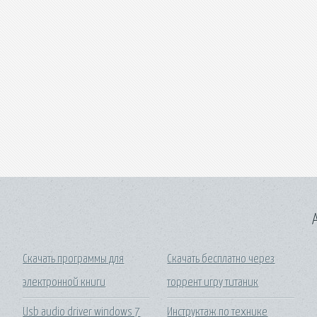
A
Скачать программы для
Скачать бесплатно через
электронной книги
торрент игру титаник
Usb audio driver windows 7
Инструктаж по технике