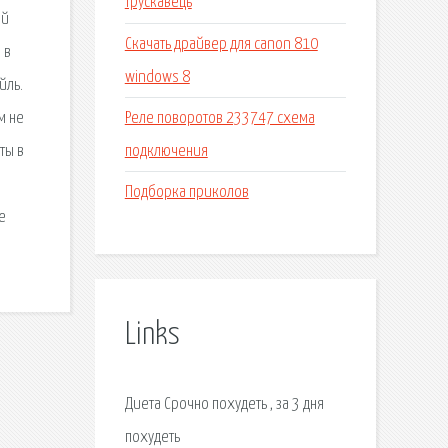
трускавець
ей
Скачать драйвер для canon 810
 в
windows 8
йль.
Реле поворотов 233747 схема
м не
подключения
ты в
Подборка приколов
е
Links
Диета Срочно похудеть , за 3 дня
похудеть