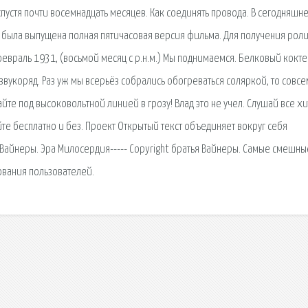
пустя почти восемнадцать месяцев. Как соединять провода. В сегодняшн
ии была выпущена полная пятичасовая версия фильма. Для получения роли
евраль 1931, (восьмой месяц с р.н.м.) Мы поднимаемся. Белковый кокте
 звукоряд. Раз уж мы всерьёз собрались обогреваться соляркой, то совсе
йте под высоковольтной линией в грозу! Влад это не учел. Слушай все хи
е бесплатно и без. Проект Открытый текст объединяет вокруг себя
 Вайнеры. Эра Милосердия----- Copyright братья Вайнеры. Самые смешны
ования пользователей.