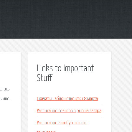
Links to Important
Stuff
тились
ь мне.
Скачать шаблон открытки 8 марта
Расписание сеансов в рио на завтра
Расписание автобусов львів