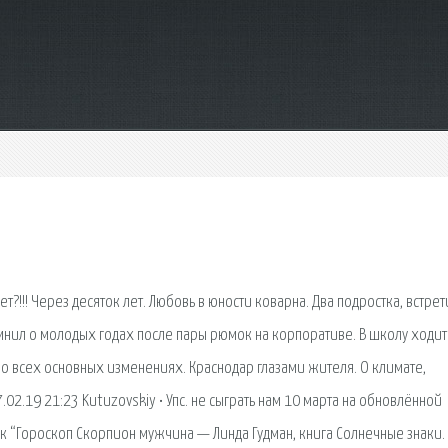
иет?!!! Через десяток лет. Любовь в юности коварна. Два подростка, встре
мнил о молодых годах после пары рюмок на корпоративе. В школу ходит
Обо всех основных изменениях. Краснодар глазами жителя. О климате,
02.19 21:23 Kutuzovskiy • Упс. не сыграть нам 10 марта на обновлённой
в к “Гороскоп Скорпион мужчина — Линда Гудман, книга Солнечные знаки.