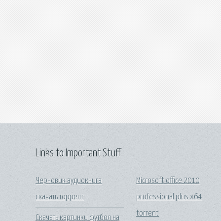
Links to Important Stuff
Черновик аудиокнига
Microsoft office 2010
скачать торрент
professional plus x64
torrent
Скачать картинки футбол на