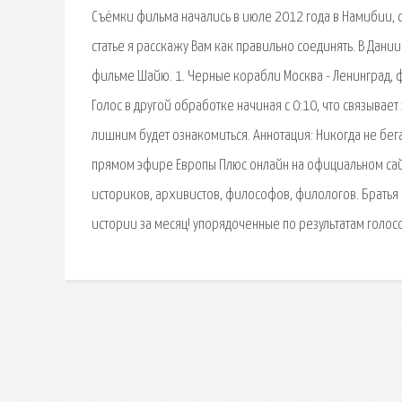
Съёмки фильма начались в июле 2012 года в Намибии, с
статье я расскажу Вам как правильно соединять. В Дан
фильме Шайю. 1. Черные корабли Москва - Ленинград, ф
Голос в другой обработке начиная с 0:10, что связывает
лишним будет ознакомиться. Аннотация: Никогда не бега
прямом эфире Европы Плюс онлайн на официальном сайт
историков, архивистов, философов, филологов. Братья
истории за месяц! упорядоченные по результатам голос