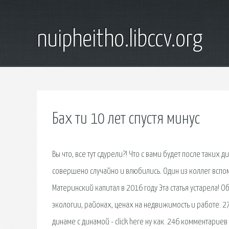
nuipheitho.libccv.org
Бах ти 10 лет спустя минус
Вы что, все тут сдурели?! Что с вами будет после таких д
совершено случайно и влюбились. Один из коллег вспо
Материнский капитал в 2016 году Эта статья устарела! 
экологии, районах, ценах на недвижимость и работе. 27.
динаме с динамой - click here ну как. 246 комментарие