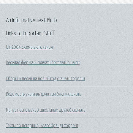
An Informative Text Blurb
Links to Important Stuff
Uln2004 схема включения
Веселая ферма 2 скачать бесплатно на пк
Сборник песен на новый год скачать торрент
Ведомость учета выдачи гсм бланк скачать
Минус песни вечер школьных друзей скачать
Тесты по истории 5 класс брандт торрент