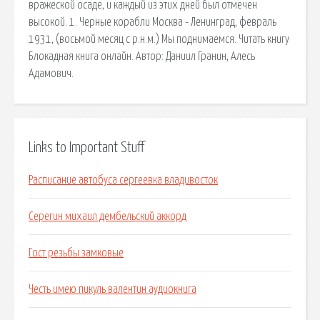
вражеской осаде, и каждый из этих дней был отмечен
высокой. 1. Черные корабли Москва - Ленинград, февраль
1931, (восьмой месяц с р.н.м.) Мы поднимаемся. Читать книгу
Блокадная книга онлайн. Автор: Даниил Гранин, Алесь
Адамович.
Links to Important Stuff
Расписание автобуса сергеевка владивосток
Серегин михаил дембельский аккорд
Гост резьбы замковые
Честь имею пикуль валентин аудиокнига