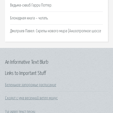
Ведьма-сквиб Гарри Поттер.
Блокадная книга – читать.
Дмитриев Павел. Скрепы нового мира (Анизотропное шоссе
An Informative Text Blurb
Links to Important Stuff
Беленькое запорожье расписание
Сходит с ума весенний ветер минус
Yui again текст песни