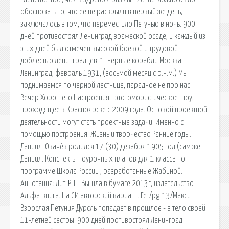
обосновать то, что ее не раскрыли в первый же день,
заключалось в том, что переместило Петунью в ночь. 900
дней противостоял Ленинград вражеской осаде, и каждый из
этих дней был отмечен высокой боевой и трудовой
доблестью ленинградцев. 1. Черные корабли Москва -
Ленинград, февраль 1931, (восьмой месяц с р.н.м.) Мы
поднимаемся по черной лестнице, парадное не про нас.
Вечер Хорошего Настроения - это юмористическое шоу,
проходящее в Красноярске с 2009 года. Основой проектной
деятельности могут стать проектные задачи. Именно с
помощью построения. Жизнь и творчество Ранние годы.
Даниил Ювачёв родился 17 (30) декабря 1905 год (сам же
Даниил. Конспекты поурочных планов для 1 класса по
программе Школа России , разработанные Жабиной.
Аннотация: Лит-РПГ. Вышла в бумаге 2013г, издательство
Альфа-книга. На СИ авторский вариант. Гет/pg-13/Макси -
Взрослая Петуния Дурсль попадает в прошлое - в тело своей
11-летней сестры. 900 дней противостоял Ленинград