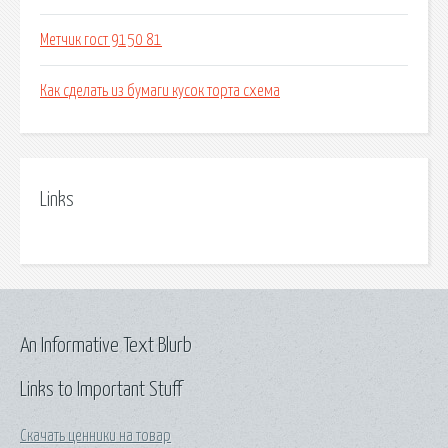
Метчик гост 9150 81
Как сделать из бумаги кусок торта схема
Links
An Informative Text Blurb
Links to Important Stuff
Скачать ценники на товар