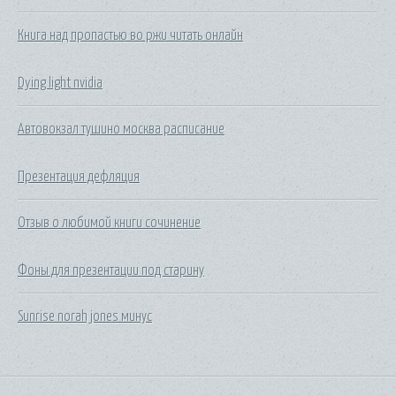
Книга над пропастью во ржи читать онлайн
Dying light nvidia
Автовокзал тушино москва расписание
Презентация дефляция
Отзыв о любимой книги сочинение
Фоны для презентации под старину
Sunrise norah jones минус