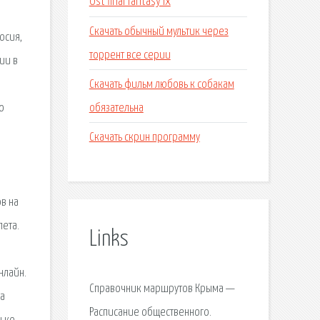
Ost final fantasy ix
Скачать обычный мультик через
осия,
торрент все серии
ии в
Скачать фильм любовь к собакам
обязательна
о
Скачать скрин программу
в на
лета.
Links
нлайн.
Справочник маршрутов Крыма —
на
Расписание общественного.