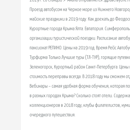
2019 г. Со станции ⚡ Анапа отправляется Здравствуйте.
Проезд автобусом на Черное море из Нижнего Новгоро
майские праздники в 2019 году. Как доехать до Феодо
Курортные города Крыма Ялта. Евпатория. Симферополь. 
организации туристической поездки. Расписание автобус
пансионат РЕПИНО. Цены на 2019 год. Время Рейс Автобус
Турфирма Только Лучшие туры (ТЛ-ТУР), горящие путевк
Зеленогорск, Курортный район Санкт-Петербурга. Цены н
стоимость переправы всегда. В 2018 году мы сможем отд
Вебинары – самая удобная форма обучения, которая поз
в разных городах Крыма? Сколько стоят отели. Содержа
коллекционеров в 2018 году, клубы филателистов, нумиз
очередного путешествия.