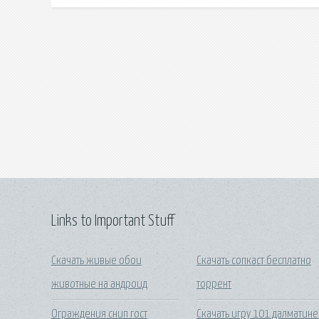
Links to Important Stuff
Скачать живые обои
Скачать сопкаст бесплатно
животные на андроид
торрент
Ограждения снип гост
Скачать игру 101 далматине