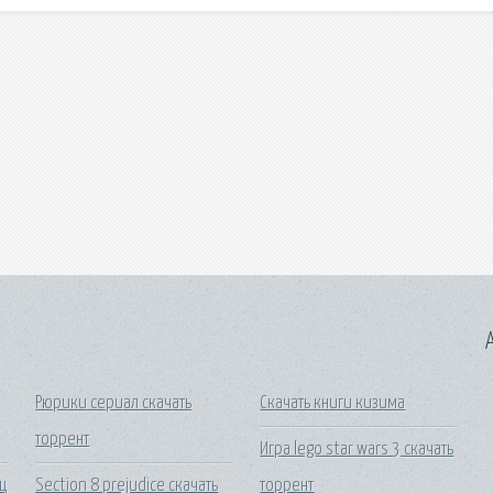
A
Рюрики сериал скачать
Скачать книги кизима
торрент
Игра lego star wars 3 скачать
ц
Section 8 prejudice скачать
торрент