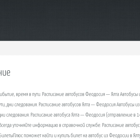
ние
рибытие, время в пути. Расписание автобусов Феодосия — Ялта Автобусы 
ути, дни следования. Расписание автобусов Ялта — Феодосия Автобусы из
дни следования. Расписание автобуса Ялта — Феодосия (отправление в 14
Всегда уточняйте информацию в справочной службе. Расписание автобу
 БилетыПлюс поможет найти и купить билет на автобус из Феодосии в Ялт