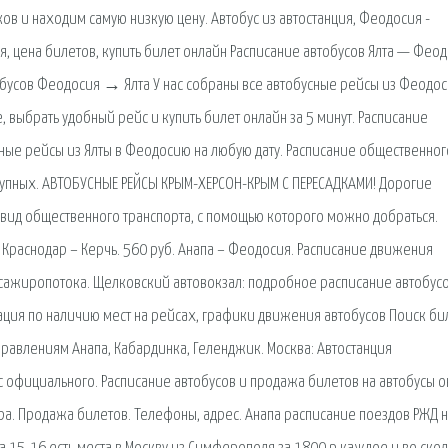
в и находим самую низкую цену. Автобус из автостанция, Феодосия -
я, цена билетов, купить билет онлайн Расписание автобусов Ялта — Феод
тобусов Феодосия → Ялта У нас собраны все автобусные рейсы из Феодос
, выбрать удобный рейс и купить билет онлайн за 5 минут. Расписание
сные рейсы из Ялты в Феодосию на любую дату. Расписание общественног
рупных. АВТОБУСНЫЕ РЕЙСЫ КРЫМ-ХЕРСОН-КРЫМ С ПЕРЕСАДКАМИ! Дорогие
 вид общественного транспорта, с помощью которого можно добраться.
 Краснодар – Керчь. 560 руб. Анапа – Феодосия. Расписание движения
сажиропотока. Щелковский автовокзал: подробное расписание автобусо
ация по наличию мест на рейсах, графики движения автобусов Поиск би
равлениям Анапа, Кабардинка, Геленджик. Москва: Автостанция
 официального. Расписание автобусов и продажа билетов на автобусы о
ра. Продажа билетов. Телефоны, адрес. Анапа расписание поездов РЖД 