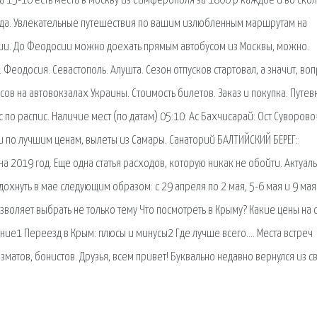
На 15-16 есть места в Москву из Симферополя за 1800 р каждое и во скол
да. Увлекательные путешествия по вашим излюбленным маршрутам на
сии. До Феодосии можно доехать прямым автобусом из Москвы, можно.
Феодосия. Севастополь. Алушта. Сезон отпусков стартовал, а значит, во
ов на автовокзалах Украины. Стоимость билетов. Заказ и покупка. Путев
 по распис. Наличие мест (по датам) 05:10: Ас Бахчисарай: Ост Суворово
и по лучшим ценам, вылеты из Самары. Санаторий БАЛТИЙСКИЙ БЕРЕГ:
а 2019 год. Еще одна статья расходов, которую никак не обойти. Актуал
охнуть в мае следующим образом: с 29 апреля по 2 мая, 5-6 мая и 9 мая
воляет выбрать не только тему Что посмотреть в Крыму? Какие цены на 
ние1 Переезд в Крым: плюсы и минусы2 Где лучше всего…. Места встреч
матов, бонистов. Друзья, всем привет! Буквально недавно вернулся из с