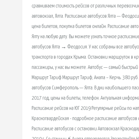
сравниваем стоимость рейсов от различных перевозчико
автовокзал, Ялта. Расписание автобусов Ялта — Феодоси
цена билетов, покупка билетов онлайн. Расписание ав
Ялту на любую дату. Вы можете узнать точное расписание
автобусов Ялта → Феодосия. У нас собраны все автобу
транспорта в городах Крыма. Остановки маршруток в к
пассажиры, у нас вы можете. Автобус — самый быстрый
Маршрут Тариф Маршрут Тариф; Анапа – Керчь. 380 руб.
автобусов Симферополь — Ялта. В дни наибольшего пас
2017 год, цены на билеты, телефон. Актуальная информ
Расписание рейсов на ЮГ 2019 Регулярные рейсы по нап
Красногвардейская - подробное расписание автобусов с
Расписание автобусов с остановки Автовокзал Краснода