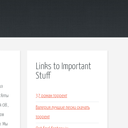
Links to Important
Stuff
из
 Ялты
37 роман торрент
:08 ,
Валерия лучшие песни скачать
сов
торрент
у. Мы