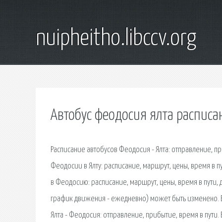
nuipheitho.libccv.org
Автобус феодосия ялта расписа
Расписание автобусов Феодосия - Ялта: отправление, п
Феодосии в Ялту: расписание, маршрут, цены, время в п
в Феодосию: расписание, маршрут, цены, время в пути, 
график движения - ежедневно) может быть изменено. 
Ялта - Феодосия: отправление, прибытие, время в пути.