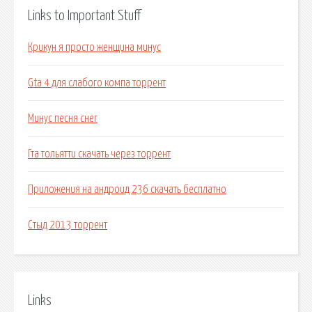
Links to Important Stuff
Крикун я просто женщина минус
Gta 4 для слабого компа торрент
Минус песня снег
Гта тольятти скачать через торрент
Приложения на андроид 236 скачать бесплатно
Стыд 2013 торрент
Links