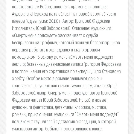
пользователем Война, шпионаж, криминал, политика.
АудиокнигаПереход на плейлист - в правой верхней части
плеера Год выпуска: 2010 г. Автор: Григорий Федосеев
Исполнитель: Юрий Заборовский. Описание: Аудиокнига
«Смерть меня подождет» рассказывает о судьба
Беспризорника Трофима, который покинув беспризорников
перешёл работать в экспедицию и стал хорошим
помощником. В основу романа «Смерть меня подождет»
легли собственные дневниковые записи Григория Федосеева
и воспоминания его соратников по экспедиции по Становому
хребту. Особое место в романе занимают яркие и
трагические. Слушать или скачать аудиокнигу, читает: Юрий
Заборовский, жанр: Смерть меня подождет автор Григорий
Федосеев читает Юрий Заборовский. На сайте новые
аудиокниги фантастика, детективы, классика, мистика,
романы, приключения. Аудиокнига "Смерть меня подождёт"
познакомит слушателей с деталями экспедиции, в которой
участвовал автор. События происходящие в книге.