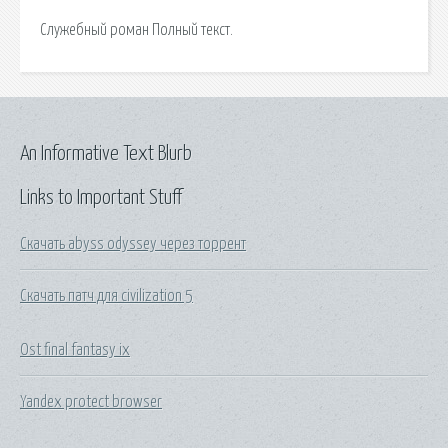
Служебный роман Полный текст.
An Informative Text Blurb
Links to Important Stuff
Скачать abyss odyssey через торрент
Скачать патч для civilization 5
Ost final fantasy ix
Yandex protect browser