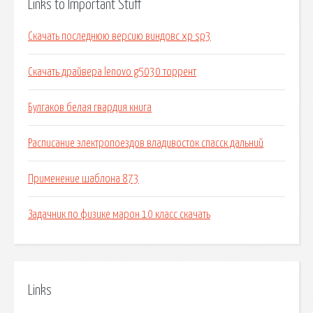
Links to Important Stuff
Скачать последнюю версию виндовс xp sp3
Скачать драйвера lenovo g5030 торрент
Булгаков белая гвардия книга
Расписание электропоездов владивосток спасск дальний
Применение шаблона 873
Задачник по физике марон 10 класс скачать
Links