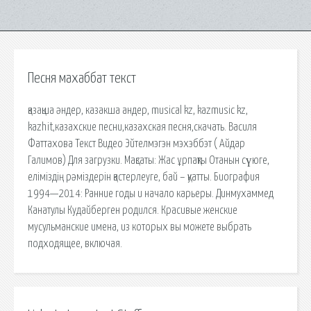
Песня махаббат текст
қазақша әндер, казакша андер, musical kz, kazmusic kz,
kazhit,казахские песни,казахская песня,скачать. Василя
Фаттахова Текст Видео Эйтелмэгэн мэхэббэт ( Айдар
Галимов) Для загрузки. Мақсаты: Жас ұрпақты Отанын сүюге,
еліміздің рәміздерін қастерлеуге, бай – қуатты. Биография
1994—2014: Ранние годы и начало карьеры. Динмухаммед
Канатулы Кудайберген родился. Красивые женские
мусульманские имена, из которых вы можете выбрать
подходящее, включая.