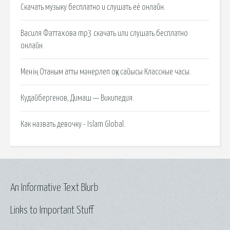
Скачать музыку бесплатно и слушать её онлайн.
Василя Фаттахова mp3 скачать или слушать бесплатно
онлайн.
Менің Отаным атты мәнерлеп оқу сайысы Классные часы.
Кудайбергенов, Димаш — Википедия.
Как назвать девочку - Islam Global.
An Informative Text Blurb
Links to Important Stuff