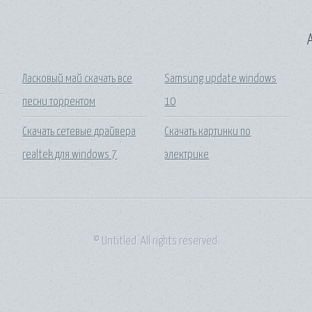
A
Ласковый май скачать все
Samsung update windows
песни торрентом
10
Скачать сетевые драйвера
Скачать картинки по
realtek для windows 7
электрике
© Untitled. All rights reserved.