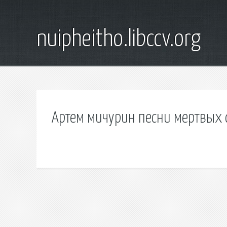
nuipheitho.libccv.org
Артем мичурин песни мертвых с