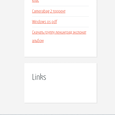
клас
Camerabag 2 торрент
Windows os pdf
Скачать группу ленинград экспонат
альбом
Links