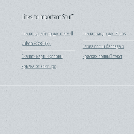
Links to Important Stuff
Скачать драйвер для marvell
Скачать моды для 7 sins
yukon 88e8053
Слова песни баллада о
Скачать картинку пони
красках полный текст
крылья от вампира