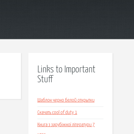
Links to Important
Stuff
Шаблон черно белой открытки
Скачать cool of duty 1
Книга з зарубіжної літератури 7