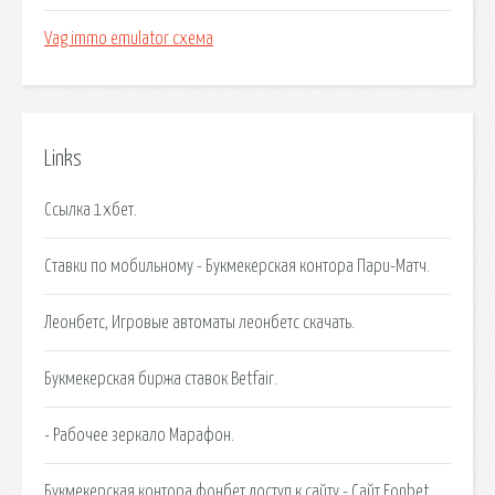
Vag immo emulator схема
Links
Ссылка 1хбет.
Ставки по мобильному - Букмекерская контора Пари-Матч.
Леонбетс, Игровые автоматы леонбетс скачать.
Букмекерская биржа ставок Betfair.
- Рабочее зеркало Марафон.
Букмекерская контора фонбет доступ к сайту - Сайт Fonbet.