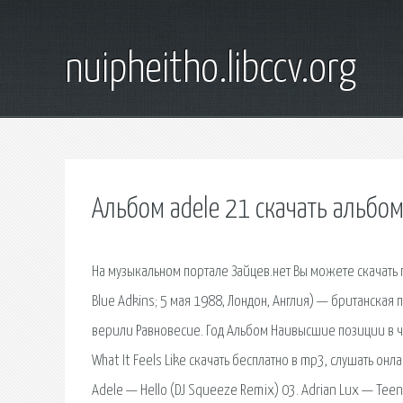
nuipheitho.libccv.org
Альбом adele 21 скачать альбо
На музыкальном портале Зайцев.нет Вы можете скачать пес
Blue Adkins; 5 мая 1988, Лондон, Англия) — британская 
верили Равновесие. Год Альбом Наивысшие позиции в чар
What It Feels Like скачать бесплатно в mp3, слушать онла
Adele — Hello (DJ Squeeze Remix) 03. Adrian Lux — Tee