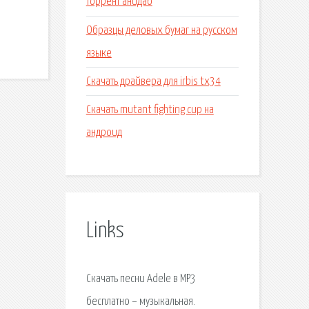
торрент анидаб
Образцы деловых бумаг на русском
языке
Скачать драйвера для irbis tx34
Скачать mutant fighting cup на
андроид
Links
Скачать песни Adele в MP3
бесплатно – музыкальная.