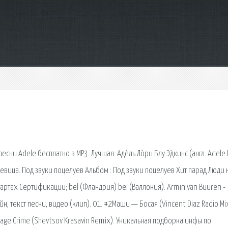
м
ни Adele бесплатно в MP3. Лучшая. Аде́ль Ло́ри Блу Э́дкинс (англ. Adele 
певица. Под звуки поцелуев Альбом : Под звуки поцелуев Хит парад Люди 
тах Сертификации; bel (Фландрия) bel (Валлония). Armin van Buuren - T
йн, текст песни, видео (клип). 01. #2Маши — Босая (Vincent Diaz Radio Mi
nage Crime (Shevtsov Krasavin Remix). Уникальная подборка инфы по