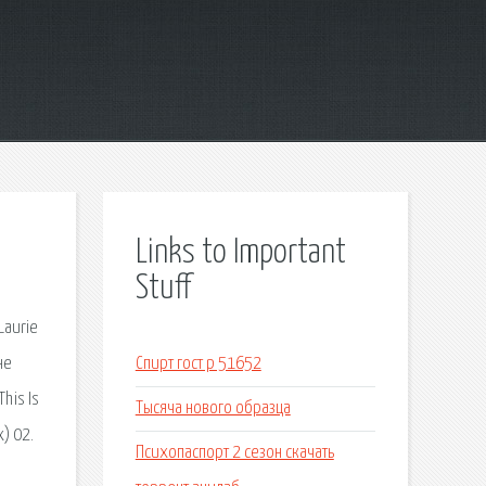
Links to Important
Stuff
Laurie
не
Спирт гост р 51652
his Is
Тысяча нового образца
x) 02.
Психопаспорт 2 сезон скачать