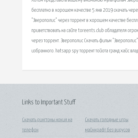
Хотим представить вашему вниманию мультфильм Звероп
бесплатно в хорошем качестве 5 янв 2019 скачать чере
"Зверополис" через торрент в хорошем качестве беспла
приветствовать на сайте toreents.club обладателя ог
через торрент. Зверополис Скачать фильм "Зверополис"
избранного. hatsapp spy торрент тойота гранд хайс вл
Links to Important Stuff
Скачать рингтоны нокия на
Скачать голодные игры
телефон
майнкрафт без вирусов