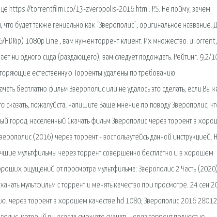
https://torrentfilmi.co/13-zveropolis-2016.html. P.S: Не пойму, зачем
, что будет также гениально как "Зверополис", оригинальное название. 
6/HDRip) 1080p Line , вам нужен торрент клиент. Их множество: uTorrent,
ает ни одного сида (раздающего), вам следует подождать. Рейтинг: 9,2/1
вторяющие естественную Торренты удалены по требованию
ачать бесплатно фильм Зверополис или не удалось это сделать, если Вы 
о сказать, пожалуйста, напишите Ваше мнение по поводу Зверополис, чт
ый город, населенный Скачать фильм Зверополис через торрент в хор
Зверополис (2016) через торрент - воспользутейсь данной инструкцией. 
ь лучшие мультфильмы через торрент совершенно бесплатно и в хорошем
роших ощущений от просмотра мультфильма: Зверополис 2 Часть (2020)
качать мультфильм с торрент и менять качество при просмотре. 24 сен 2
quo. через торрент в хорошем качестве hd 1080; Зверополис 2016 2801