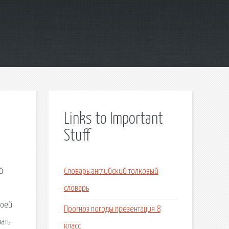
Links to Important
Stuff
й
Словарь английский толковый
словарь
воей
Прогноз погоды презентация 8
ать
класс