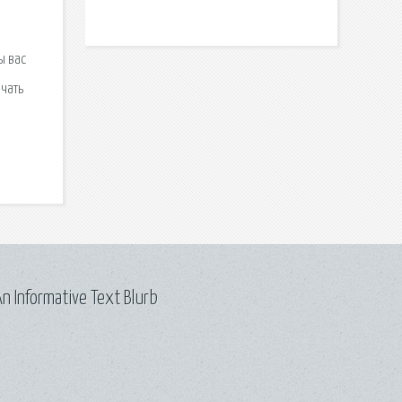
ы вас
чать
n Informative Text Blurb