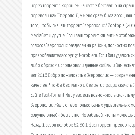
через торрент в хорошем качестве бесплатно на странице 
перевели как "Зверопой", у меня сразу была ассоциация
того, чтобы скачать торрент Зверополис / Zootopia (201
MediaGet и другие. Если ваш торрент клиент не отображ
голосовЗверополис разделен на районы, полностью по
правообладателяcopyright-problem. Если Вам удалось ск
либо образом использовали данные файлы и Вам есть чт
авг 2016 Добро пожаловать в Зверополис — современн
качестве. Что-бы бесплатно и без регистрации скачать 
сайте Fast-Torrent.Net у вас есть возможность скачат
Зверополис. Желаю тебе только самых удивительных хо
озвучке онлайн бесплатно. Не забывай, что ты можешь с
Назад 1 сезон колобок 62 80 1 фаст торрент трекер ra