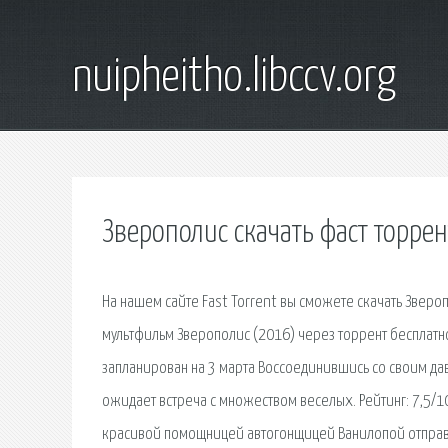
nuipheitho.libccv.org
Зверополис скачать фаст торрен
На нашем сайте Fast Torrent вы сможете скачать Зверо
мультфильм Зверополис (2016) через торрент бесплатн
запланирован на 3 марта Воссоединившись со своим дав
ожидает встреча с множеством веселых. Рейтинг: 7,5/1
красивой помощницей автогонщицей Ванилопой отправля