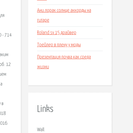
Ани лорак солнце аккорды на
Для
гитаре
Roland sv 15 драйвер
0 - 714
Трейлер в плену у моды
каким
Презентация почва как среда
об. 12
жизни
ошем
На
 в
Links
018
2016.
Wall.