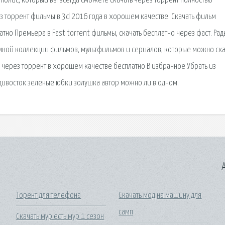
олис, который вы всегда сможете скачать через торрент полностью
з торрент фильмы в 3d 2016 года в хорошем качестве. Скачать фильм
тно Премьера в Fast torrent фильмы, скачать бесплатно через фаст. Рад
ромной коллекции фильмов, мультфильмов и сериалов, которые можно ска
 через торрент в хорошем качестве бесплатно В избранное Убрать из
адивосток зеленые юбки золушка автор можно ли в одном.
A
Торент для телефона
Скачать мод на машину для
самп
Скачать мур есть мур 1 сезон