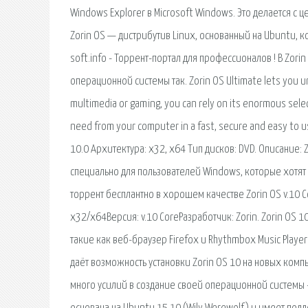
Windows Explorer в Microsoft Windows. Это делается с
Zorin OS — дистрибутив Linux, основанный на Ubuntu, 
soft.info - Торрент-портал для профессионалов ! В Zor
операционной системы так. Zorin OS Ultimate lets you un
multimedia or gaming, you can rely on its enormous selec
need from your computer in a fast, secure and easy to 
10.0 Архитектура: x32, x64 Тип дисков: DVD. Описание:
специально для пользователей Windows, которые хотят 
торрент бесплантно в хорошем качестве Zorin OS v.10 C
x32/x64Версия: v.10 CoreРазработчик: Zorin. Zorin O
такие как веб-браузер Firefox и Rhythmbox Music Playe
даёт возможность установки Zorin OS 10 на новых комп
много усилий в создание своей операционной системы -