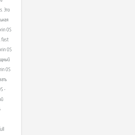
на
s. Это
льная
rin OS
 fast
orin OS
ощный
rin OS
вать
S -
ий
6
ull