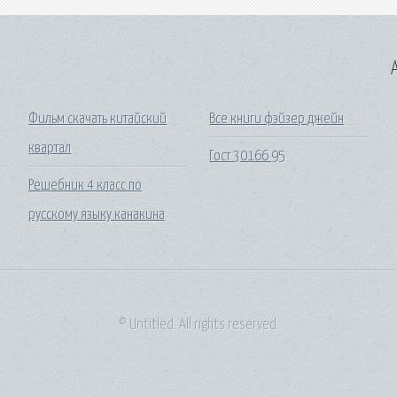
A
Фильм скачать китайский
Все книги фэйзер джейн
квартал
Гост 30166 95
Решебник 4 класс по
русскому языку канакина
© Untitled. All rights reserved.