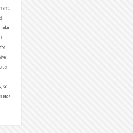
rent.
ed
imilar
 О
 for
sive
also
x, so
аммное