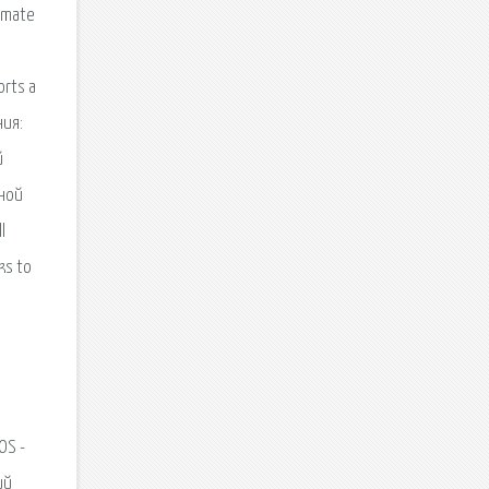
timate
orts a
ния:
й
нной
l
ks to
OS -
ий