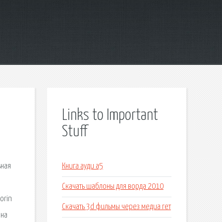
Links to Important
Stuff
ьная
Книга ауди а5
Скачать шаблоны для ворда 2010
orin
Скачать 3d фильмы через медиа гет
 на