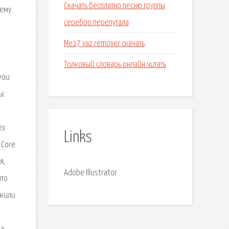
Скачать бесплатно песню группы
ему.
серебро перепутала
Ме17 vaz remover скачать
Толковый словарь онлайн читать
 you
ы:
ез
Links
 Core
я,
Adobe Illustrator
что
ожили