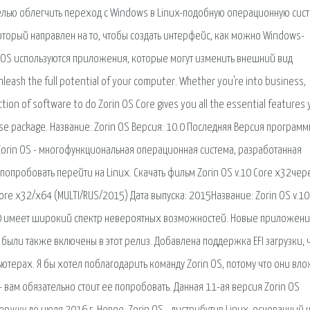
 целью облегчить переход с Windows в Linux-подобную операционную сист
который направлен на то, чтобы создать интерфейс, как можно Windows-
in OS используются приложения, которые могут изменить внешний вид
leash the full potential of your computer. Whether you're into business,
tion of software to do Zorin OS Core gives you all the essential features
use package. Название: Zorin OS Версия: 10.0 Последняя Версия программ
 Zorin OS - многофункциональная операционная система, разработанная
попробовать перейти на Linux. Скачать фильм Zorin OS v.10 Core x32чер
ore x32/x64 (MULTI/RUS/2015) Дата выпуска: 2015Название: Zorin OS v.10
S 10 имеет широкий спектр невероятных возможностей. Новые приложени
r были также включены в этот релиз. Добавлена поддержка EFI загрузки, 
ьютерах. Я бы хотел поблагодарить команду Zorin OS, потому что они вл
 вам обязательно стоит ее попробовать. Данная 11-ая версия Zorin OS