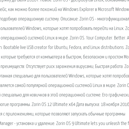
ержку до июля 2016 г. Новое. Zorin OS - дистрибутив Linux, основанный 
фейс, как можно более похожий на Windows Explorer в Microsoft Window
-подобную операционную систему. Описание: Zorin OS - многофункциона
ользователей Windows, которые хотят попробовать перейти на Linux. Zo
операционной системой Linux в мире. Zorin OS. Your Computer. Better. A
Bootable live USB creator for Ubuntu, Fedora, and Linux distributions. Z
и, которые требуются от компьютера в быстром, безопасном и простом М
преимуществ: Отсутствует риск заражения вирусами; Быстрая работа. Zo
танная специально для пользователей Windows, которые хотят попробо
 является самой популярной операционной системой Linux в мире. Zorin O
й специально для новичков в этой операционной системе. Его графическ
гие программы. Zorin OS 12 Ultimate x64 Дата выпуска: 18 ноября 201
ется с приложениями, которые позволяют запускать обычные программы
nager - установка и удаление. Zorin OS 9 Ultimate lets you unleash the f