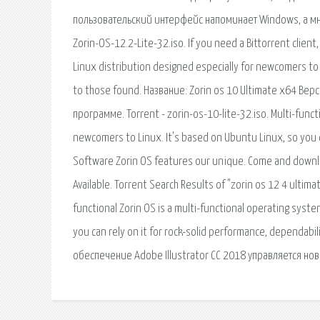
пользовательский интерфейс напоминает Windows, а мн
Zorin-OS-12.2-Lite-32.iso. If you need a Bittorrent clien
Linux distribution designed especially for newcomers to 
to those found. Название: Zorin os 10 Ultimate x64 Вер
программе. Torrent - zorin-os-10-lite-32.iso. Multi-funct
newcomers to Linux. It's based on Ubuntu Linux, so you c
Software Zorin OS features our unique. Come and downloa
Available. Torrent Search Results of "zorin os 12 4 ultimat
functional Zorin OS is a multi-functional operating syste
you can rely on it for rock-solid performance, dependab
обеспечение Adobe Illustrator CC 2018 управляется но