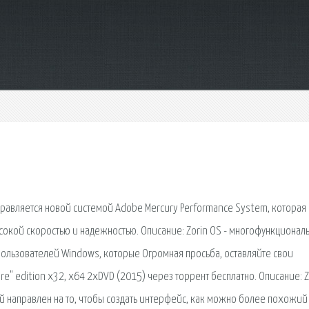
правляется новой системой Adobe Mercury Performance System, которая
окой скоростью и надежностью. Описание: Zorin OS - многофункционал
пользователей Windows, которые Огромная просьба, оставляйте свои
re" edition x32, x64 2xDVD (2015) через торрент бесплатно. Описание: Z
й направлен на то, чтобы создать интерфейс, как можно более похожий