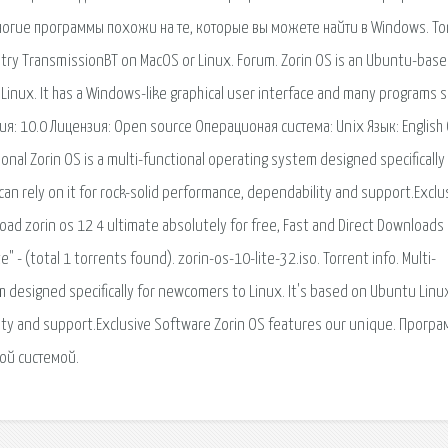
огие программы похожи на те, которые вы можете найти в Windows. Tor
t, try TransmissionBT on MacOS or Linux. Forum. Zorin OS is an Ubuntu-bas
Linux. It has a Windows-like graphical user interface and many programs s
сия: 10.0 Лицензия: Open source Операционая система: Unix Язык: English
ional Zorin OS is a multi-functional operating system designed specifically
an rely on it for rock-solid performance, dependability and support.Exclu
d zorin os 12 4 ultimate absolutely for free, Fast and Direct Downloads 
e" - (total 1 torrents found). zorin-os-10-lite-32.iso. Torrent info. Multi-
m designed specifically for newcomers to Linux. It's based on Ubuntu Linu
ility and support.Exclusive Software Zorin OS features our unique. Прогр
вой системой.