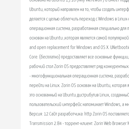
основана на Ubuntu 15.10 (Wily Werewolf) и имеет подд
Ubuntu, который направлен на то, чтобы создать интер
делается с целью облегчить переход с Windows в Linux
операционная система, разработанная специально для п
основан на Ubuntu ,которая является самой популярной 
and open replacement for Windows and OS X. UNetbootin. 
Core. (бесплатно) предоставляет все основные функци
рабочий стол Zorin OS предоставляет ряд конкурентных 
- многофункциональная операционная система, разрабо
перейти на Linux. Zorin OS основан на Ubuntu, которая
это основанный на Ubuntu дистрибутив Linux, созданны
пользовательский интерфейс напоминает Windows, а мно
Версия: 12 Сайт разработчика: http Zorin OS поставля
Transmission 2.84 - торрент-клиент. Zorin Web Browser Ma