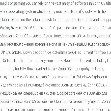
imedia or gaming you can rely on the vast array of software in Zorin OS Ul
ased operating system which is very much similar in it's looks with the
s been based on the Lubuntu distribution from the Canonical and it supp
 x64 Год Выпуска: 2016 Версия: 11 Сайт разработчика: Системные требова
вободного. Zorin OS — дистрибутив Linux, основанный на Ubuntu, которы
спользуются приложения, которые могут изменить внешний вид операцио
P или GNOME. Download zorin-os-10-ultimate-64 iso Torrent for free, Ful
h Online. Feel free to post any comments about this torrent, including lin
formation, for FREE Download Full Movie. Zorin OS — дистрибутив Linux,
 создать интерфейс, как можно более похожий на Windows Explorer в
еход с Windows в Linux-подобную операционную систему. Zorin OS 10 -
ункциональная операционная система, разработанная специально для
йти на Linux. Zorin OS основан на Ubuntu - на самой популярной. Zorin 
й специально для новичков в этой операционной системе. Его графическ