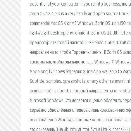
potential of your computer. If you're into business, mult
Zorin OS 12.4 ISO is a very handy and open source Linux b
commercial Mac OS X or MS Windows. Zorin OS 12.4 ISO ha
lightweight desktop environment. Zorin OS 11 Ultimate
Процессор с тактовой частотой не менее 1 GHz, 10 GB с
направлен на то, чтобы Торрент клиенты. В Zorin OS и
системы так, чтобы она напоминала Windows 7, Windows X
Movie And Tv Shows Streaming Link Also Available to Watc
Subtitle, samples, screenshots, or any other relevant in
основанный на Ubuntu, который направлен на то, чтобы
Microsoft Windows. Это делается с целью облегчить пер
серьёзно обновлённая и теперь очень красивая многоф
пользователей Windows, которые хотят попробовать пере
это основанный на Ubuntu дистрибутив Linux, созданны