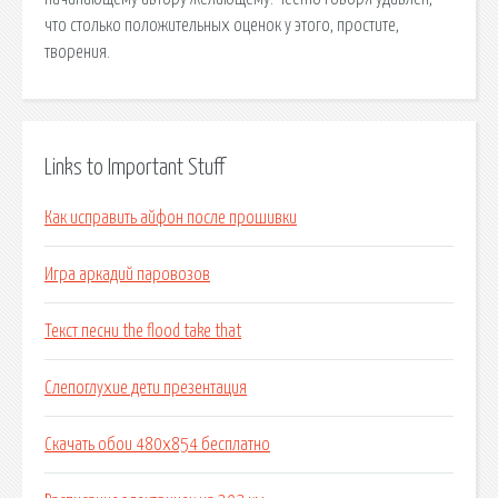
что столько положительных оценок у этого, простите,
творения.
Links to Important Stuff
Как исправить айфон после прошивки
Игра аркадий паровозов
Текст песни the flood take that
Слепоглухие дети презентация
Скачать обои 480x854 бесплатно