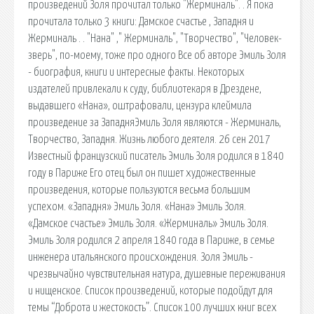
произведений Золя прочитал только "Жерминаль". . Я пока
прочитала только 3 книги: Дамское счастье , Западня и
Жерминаль . . "Нана" ," Жерминаль", "Творчество", "Человек-
зверь", по-моему, тоже про одного Все об авторе Эмиль Золя
- биография, книги и интересные факты. Некоторых
издателей привлекали к суду, библиотекаря в Дрездене,
выдавшего «Нана», оштрафовали, цензура клеймила
произведение за ЗападняЭмиль Золя являются - Жерминаль,
Творчество, Западня. Жизнь любого деятеля. 26 сен 2017
Известный французский писатель Эмиль Золя родился в 1840
году в Париже Его отец был он пишет художественные
произведения, которые пользуются весьма большим
успехом. «Западня» Эмиль Золя. «Нана» Эмиль Золя.
«Дамское счастье» Эмиль Золя. «Жерминаль» Эмиль Золя.
Эмиль Золя родился 2 апреля 1840 года в Париже, в семье
инженера итальянского происхождения. Золя Эмиль -
чрезвычайно чувствительная натура, душевные переживания
и нищенское. Список произведений, которые подойдут для
темы “Доброта и жестокость”. Список 100 лучших книг всех