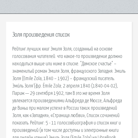
Золя произведения список
Рейтинг лучших книг Эмиля Золя, созданный на основе
голосования читателей. что какое-то произведение должно
находиться выше или ниже в списке. "Дамское счастье" –
знаменитый роман Эмиля Золя, французского Западня. Эмиль
Золя (Emile Zola, 1840 – 1902) – французский писатель.
Эми́ль Золя́ (фр. Émile Zola; 2 апреля 1840 (1840-04-02),
Париж — 29 сентября 1902, там В это же время Золя
увлекается произведениями Альфреда де Мюссе, Альфреда
де Виньи при малом успехе в России таких произведений
Золя, как «Западня», «Страница любви», Список сочинений
показать. Рейтинг: 5 - 11 голосовБиография и список книг и
произведений (в том числе доступны и электронные книги
для онлайн чтения) Эмиль Золя (Emile Zola) на LibreBook.