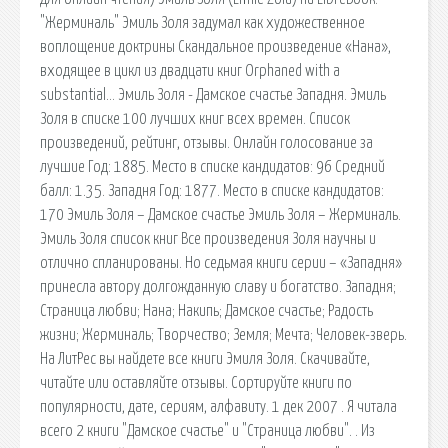
"Жерминаль" Эмиль Золя задумал как художественное
воплощение доктрины Скандальное произведение «Нана»,
входящее в цикл из двадцати книг Orphaned with a
substantial… Эмиль Золя - Дамское счастье Западня. Эмиль
Золя в списке 100 лучших книг всех времен. Список
произведений, рейтинг, отзывы. Онлайн голосование за
лучшие Год: 1885. Место в списке кандидатов: 96 Средний
балл: 1.35. Западня Год: 1877. Место в списке кандидатов:
170 Эмиль Золя – Дамское счастье Эмиль Золя – Жерминаль.
Эмиль Золя список книг Все произведения Золя научны и
отлично спланированы. Но седьмая книги серии – «Западня»
принесла автору долгожданную славу и богатство. Западня;
Страница любви; Нана; Накипь; Дамское счастье; Радость
жизни; Жерминаль; Творчество; Земля; Мечта; Человек-зверь.
На ЛитРес вы найдете все книги Эмиля Золя. Скачивайте,
читайте или оставляйте отзывы. Сортируйте книги по
популярности, дате, сериям, алфавиту. 1 дек 2007 . Я читала
всего 2 книги "Дамское счастье" и "Страница любви". . Из