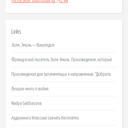
Расписание электричек на 392 км
Links
Золя, Эмиль — Википедия.
Французский писатель Золя Эмиль. Произведения, которые.
Произведения для аргументации к направлению “Доброта.
Лучшие книги о войне.
Nadya Gabbasova.
Аудиокниги Классика скачать бесплатно.