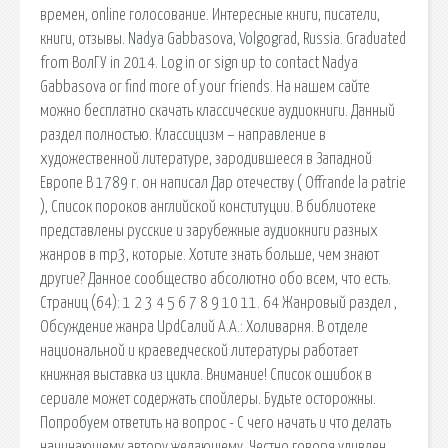
времен, online голосование. Интересные книги, писатели,
книги, отзывы. Nadya Gabbasova, Volgograd, Russia. Graduated
from ВолГУ in 2014. Log in or sign up to contact Nadya
Gabbasova or find more of your friends. На нашем сайте
можно бесплатно скачать классические аудиокниги. Данный
раздел полностью. Классицизм – направление в
художественной литературе, зародившееся в Западной
Европе В 1789 г. он написал Дар отечеству ( Offrande la patrie
), Список пороков английской конституции. В библиотеке
представлены русские и зарубежные аудиокниги разных
жанров в mp3, которые. Хотите знать больше, чем знают
другие? Данное сообщество абсолютно обо всем, что есть.
Страниц (64): 1 2 3 4 5 6 7 8 9 10 11. 64 Жанровый раздел ,
Обсуждение жанра UpdСалий А.А.: Холиварня. В отделе
национальной и краеведческой литературы работает
книжная выставка из цикла. Внимание! Список ошибок в
сериале может содержать спойлеры. Будьте осторожны.
Попробуем ответить на вопрос - С чего начать и что делать
начинающему автору желающему. Честно говоря удивлен,