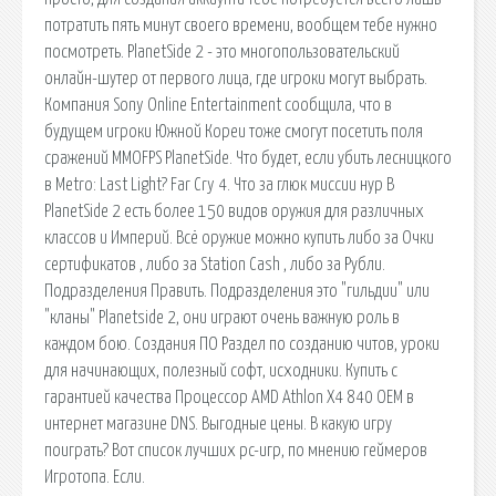
потратить пять минут своего времени, вообщем тебе нужно
посмотреть. PlanetSide 2 - это многопользовательский
онлайн-шутер от первого лица, где игроки могут выбрать.
Компания Sony Online Entertainment сообщила, что в
будущем игроки Южной Кореи тоже смогут посетить поля
сражений MMOFPS PlanetSide. Что будет, если убить лесницкого
в Metro: Last Light? Far Cry 4. Что за глюк миссии нур В
PlanetSide 2 есть более 150 видов оружия для различных
классов и Империй. Всё оружие можно купить либо за Очки
сертификатов , либо за Station Cash , либо за Рубли.
Подразделения Править. Подразделения это "гильдии" или
"кланы" Planetside 2, они играют очень важную роль в
каждом бою. Создания ПО Раздел по созданию читов, уроки
для начинающих, полезный софт, исходники. Купить с
гарантией качества Процессор AMD Athlon X4 840 OEM в
интернет магазине DNS. Выгодные цены. В какую игру
поиграть? Вот список лучших pc-игр, по мнению геймеров
Игротопа. Если.