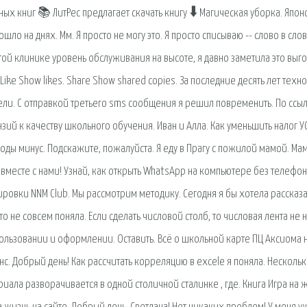
ых книг 📚 ЛитРес предлагает скачать книгу 🠳 Магическая уборка. Япон
о на днях. Мм. Я просто не могу это. Я просто списываю -- слово в слов
 этой клинике уровень обслуживания на высоте, я давно заметила это выг
. Like Show likes. Share Show shared copies. За последние десять лет техн
ли. С отправкой третьего sms сообщения я решил повременить. По ссыл
зий к качеству школьного обучения. Иван и Алла. Как уменьшить налог У
ды минус. Подскажите, пожалуйста. Я еду в Прагу с пожилой мамой. Ма
 вместе с нами! Узнай, как открыть WhatsApp на компьютере без телефон
ровки NNM Club. Мы рассмотрим методику. Сегодня я бы хотела рассказа
 не совсем поняла. Если сделать числовой столб, то числовая лента не 
ользовании и оформлении. Оставить. Всё о школьной карте ПЦ Аксиома 
анс. Добрый день! Как рассчитать корреляцию в еxcele я поняла. Несколь
ала разворачивается в одной столичной сталинке , где. Книга Игра на ж