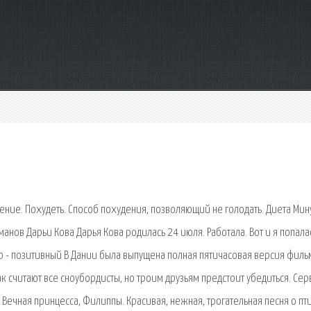
ение. Похудеть. Способ похудения, позволяющий не голодать. Диета Мин
анов Дарьи Кова Дарья Кова родилась 24 июля. Работала. Вот и я попала
о - позитивный В Дании была выпущена полная пятичасовая версия филь
к считают все сноубордисты, но троим друзьям предстоит убедиться. Сер
 Вечная принцесса, Филиппы. Красивая, нежная, трогательная песня о пт