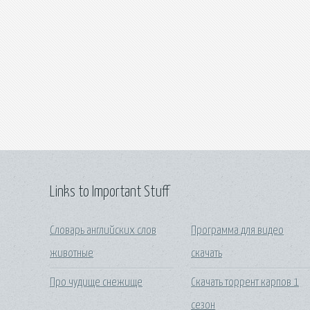
Links to Important Stuff
Словарь английских слов
Программа для видео
животные
скачать
Про чудище снежище
Скачать торрент карпов 1
сезон