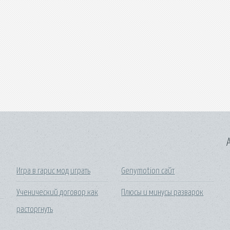
A
Игра в гарис мод играть
Genymotion сайт
Ученический договор как
Плюсы и минусы разварок
расторгнуть