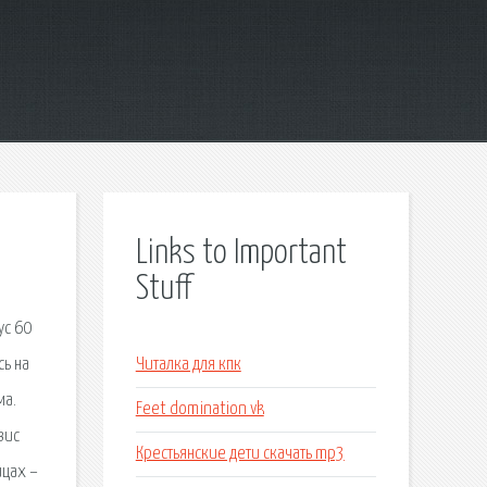
Links to Important
Stuff
ус 60
сь на
Читалка для кпк
ма.
Feet domination vk
вис
Крестьянские дети скачать mp3
ицах –