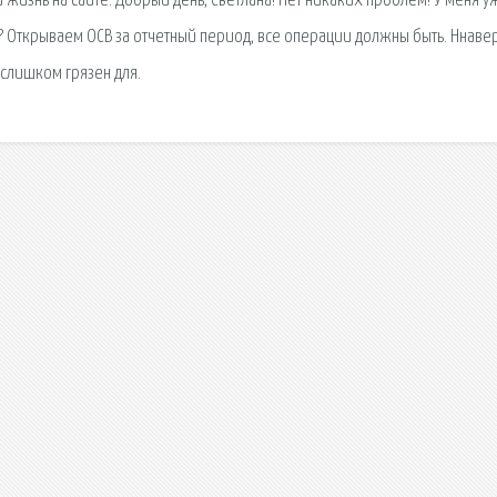
а жизнь на сайте. Добрый день, Светлана! Нет никаких проблем! У меня у
ПН? Открываем ОСВ за отчетный период, все операции должны быть. Ннаве
 слишком грязен для.