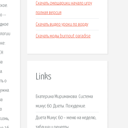
Скачать смешарики начало игру
ское.
полная версия
о --
Скачать видео уроки по ворду
одное
ологии
Скачать моды burnout paradise
ке:
СН
ма
а.
Links
ть о
нужна.
Екатерина Мириманова. Система
на
минус 60. Диеты. Похудение.
ко
Диета Минус 60 – меню на неделю,
изнь,
таблица и рецепты.