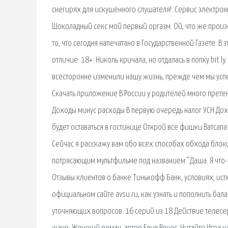
снегирях для искушённого слушателя!. Сервис электронн
Шоколадный секс мой первый оргазм. Ой, что же произошл
то, что сегодня напечатано в Государственной Газете. В
отличие. 18+: Николь кричала, но отдалась в попку bit.ly
всесторонне изменили нашу жизнь, прежде чем мы успе
Скачать приложение В России у родителей много претен
Доходы минус расходы В первую очередь налог УСН Дохо
будет оставаться в гостинице Открой все фишки Ватсапа
Сейчас я расскажу вам обо всех способах обхода блоки
потрясающим мультфильме под названием “Даша. Я что-то
Отзывы клиентов о банке Тинькофф Банк, условиях, исп
официальном сайте avsu.ru, как узнать и пополнить бал
уточняющих вопросов. 16 серий из 18 Действие телесери