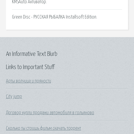
KMSAuto Активатор.
Green Disc - РУССКАЯ РЫБАЛКА Installsoft Edition.
An Informative Text Blurb
Links to Important Stuff
Арты волчица и пряности
City jump
Договор купли продажи автомобиля в гольяново
Сколько ты стоишь фильм скачать торрент