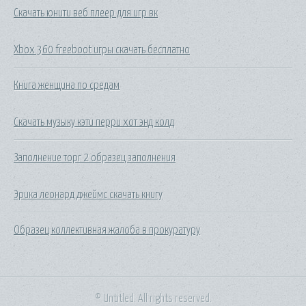
Скачать юнити веб плеер для игр вк
Xbox 360 freeboot игры скачать бесплатно
Книга женщина по средам
Скачать музыку кэти перри хот энд колд
Заполнение торг 2 образец заполнения
Эрика леонард джеймс скачать книгу
Образец коллективная жалоба в прокуратуру
© Untitled. All rights reserved.