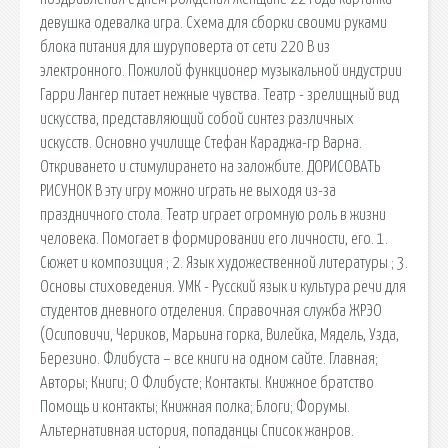
девушка одевалка игра. Схема для сборки своими руками
блока питания для шуруповерта от сети 220 В из
электронного. Пожилой функционер музыкальной индустрии
Гарри Лангер питает нежные чувства. Театр - зрелищный вид
искусства, представляющий собой синтез различных
искусств. Основно училище Стефан Караджа-гр Варна.
Откриването и стимулирането на заложбите. ДОРИСОВАТЬ
РИСУНОК В эту игру можно играть не выходя из-за
праздничного стола. Театр играет огромную роль в жизни
человека. Помогает в формировании его личности, его. 1.
Сюжет и композиция ; 2. Язык художественной литературы ; 3.
Основы стиховедения. УМК - Русский язык и культура речи для
студентов дневного отделения. Справочная служба ЖРЭО
(Осиповичи, Чериков, Марьина горка, Вилейка, Мядель, Узда,
Березино. Флибуста – все книги на одном сайте. Главная;
Авторы; Книги; О Флибусте; Контакты. Книжное братство
Помощь и контакты; Книжная полка; Блоги; Форумы.
Альтернативная история, попаданцы Список жанров.