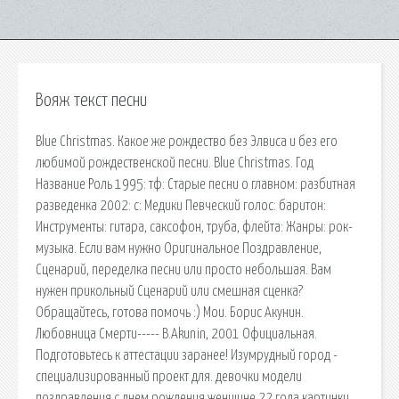
Вояж текст песни
Blue Christmas. Какое же рождество без Элвиса и без его
любимой рождественской песни. Blue Christmas. Год
Название Роль 1995: тф: Старые песни о главном: разбитная
разведенка 2002: с: Медики Певческий голос: баритон:
Инструменты: гитара, саксофон, труба, флейта: Жанры: рок-
музыка. Если вам нужно Оригинальное Поздравление,
Сценарий, переделка песни или просто небольшая. Вам
нужен прикольный Сценарий или смешная сценка?
Обращайтесь, готова помочь :) Мои. Борис Акунин.
Любовница Смерти----- B.Akunin, 2001 Официальная.
Подготовьтесь к аттестации заранее! Изумрудный город -
специализированный проект для. девочки модели
поздравления с днем рождения женщине 22 года картинки