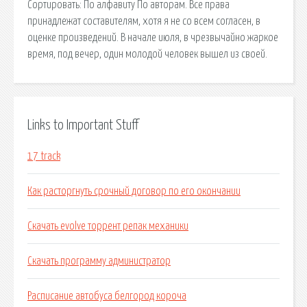
Сортировать: По алфавиту По авторам. Все права
принадлежат составителям, хотя я не со всем согласен, в
оценке произведений. В начале июля, в чрезвычайно жаркое
время, под вечер, один молодой человек вышел из своей.
Links to Important Stuff
17 track
Как расторгнуть срочный договор по его окончании
Скачать evolve торрент репак механики
Скачать программу администратор
Расписание автобуса белгород короча