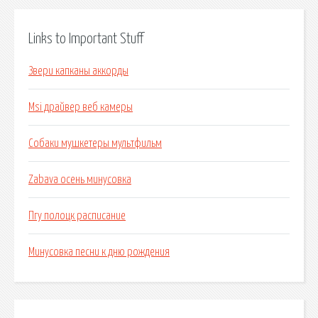
Links to Important Stuff
Звери капканы аккорды
Msi драйвер веб камеры
Собаки мушкетеры мультфильм
Zabava осень минусовка
Пгу полоцк расписание
Минусовка песни к дню рождения