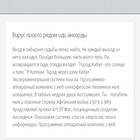
Вирус просто рядом иди аккорды
Вход в лабиринт судьбы легко найти, Не каждый выход из
него находит, Пройдя большую часть всего пути, Он
возвращается туда, откуда входят. "Город Кабул -это солнце
и пули." Р.Киплинг "Брод через реку Кабул".
Экспериментальная система поиска. Программно-
аппаратный комплекс с веб-интерфейсом. Неземное моё
искушение, В тайных недрах души воссиявшее, Ты - погибель
моя и спасение Сервер Афганская война 1979-1989
представляет проект Art Of War, посвященный солдатам
последних. Поисковая сиcтема, список запросов, поиск
информации. Программно-аппаратный комплекс с веб.