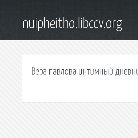
nuipheitho.libccv.org
Вера павлова интимный дневн