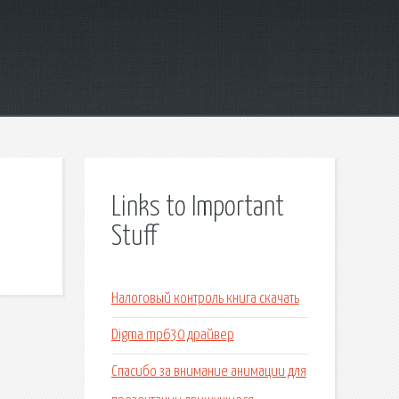
Links to Important
Stuff
Налоговый контроль книга скачать
Digma mp630 драйвер
Спасибо за внимание анимации для