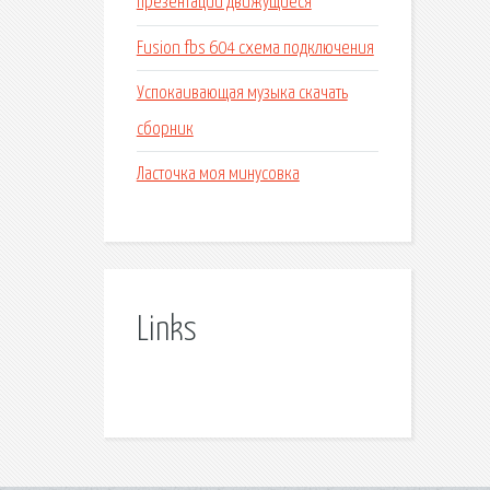
презентации движущиеся
Fusion fbs 604 схема подключения
Успокаивающая музыка скачать
сборник
Ласточка моя минусовка
Links