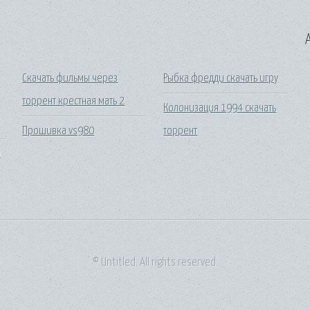
A
Скачать фильмы через
Рыбка фредди скачать игру
торрент крестная мать 2
Колонизация 1994 скачать
Прошивка vs980
торрент
й
© Untitled. All rights reserved.