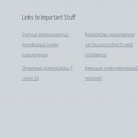
Links to Important Stuff
Счетчик электроэнергии
Руководство пользователя
трехфазный схема
sap businessobjects web
подключения
intelligence
Отчаянные домохозяйки 7
Камышин опава мануальны
сезон 20
терапевт